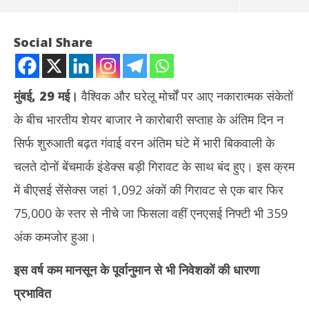
Social Share
मुंबई, 29 मई।
वैश्विक और घरेलू मोर्चों पर आए नकारात्मक संकेतों
के बीच भारतीय शेयर बाजार ने कारोबारी सप्ताह के अंतिम दिन न
सिर्फ शुरुआती बढ़त गंवाई वरन अंतिम घंटे में भारी बिकवाली के
चलते दोनों बेंचमार्क इंडेक्स बड़ी गिरावट के साथ बंद हुए। इस क्रम
में बीएसई सेंसेक्स जहां 1,092 अंकों की गिरावट से एक बार फिर
NOW VIEWING
75,000 के स्तर से नीचे जा फिसला वहीं एनएसई निफ्टी भी 359
शेयर बाजार में बड़ी गिरावट, सेंसेक्स 75000 से नीचे फिसला, निफ्टी भी 359 अंक
दुबई
अंक कमजोर हुआ।
कमजोर
को 
May
Ma
इस वर्ष कम मानसून के पूर्वानुमान से भी निवेशकों की धारणा
29,
29
प्रभावित
2026
20