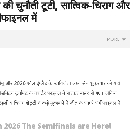
्य की चुनौती टूटी, सात्विक-चिराग और
ीफाइनल में
MORE
ंधु और 2026 ऑल इंग्लैंड के उपविजेता लक्ष्य सेन शुक्रवार को यहां
ंटन टूर्नामेंट के क्वार्टर फाइनल में हारकर बाहर हो गए। लेकिन
्डी व चिराग शेट्टी ने कड़े मुकाबले में जीत के सहारे सेमीफाइनल में
त्रों की सरकार के साथ पहले दौर की
‘मेरे मित्र, धन्यवाद’ : नेतन्याहू ने पीएम मोदी का
NSF
, आंदोलन जारी रखने पर अडिग
जताया आभार, भारत-इजराइल रिश्ते मजबूत करने
प्र
पर जोर
नाइ
 2026 The Semifinals are Here!
May
M