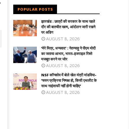
POPULAR POSTS
झारखंड : छात्रों की सरकार के साथ पहले
दौर की बातचीत खत्म, आंदोलन जारी रखने
पर अडिग
AUGUST 8, 2026
‘मेरे मित्र, धन्यवाद’ : नेतन्याहू ने पीएम मोदी
का जताया आभार, भारत-इजराइल रिश्ते
मजबूत करने पर जोर
AUGUST 8, 2026
NSF कॉन्क्लेव में बोले खेल मंत्री मांडविया-
‘चयन प्रक्रिया निष्पक्ष हो, किसी एथलीट के
साथ नाइंसाफी नहीं होनी चाहिए’
AUGUST 8, 2026
 कॉन्क्लेव में बोले खेल मंत्री मांडविया- ‘चयन
तमिलनाडु के सीएम विजय को राहत : पत्नी संगीता
क्रिया निष्पक्ष हो, किसी एथलीट के साथ
वापस ली तलाक की अर्जी
ंसाफी नहीं होनी चाहिए’
May
ay
29,