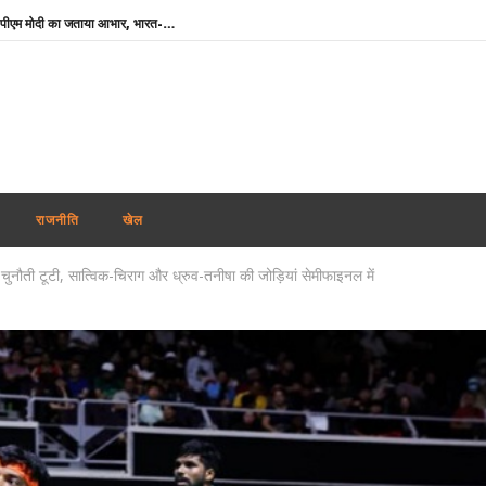
‘मेरे मित्र, धन्यवाद’ : नेतन्याहू ने पीएम मोदी का जताया आभार, भारत-इजराइल रिश्ते मजबूत करने पर जोर
NSF कॉन्क्लेव में बोले खेल मंत्री मांडविया- ‘चयन प्रक्रिया निष्पक्ष हो, किसी एथलीट के साथ नाइंसाफी नहीं होनी चाहिए’
तमिलनाडु के सीएम विजय को राहत : पत्नी संगीता ने वापस ली तलाक की अर्जी
भारतीय नाविकों की सुरक्षा सर्वोच्च प्राथमिकता, खाड़ी क्षेत्र में 24 घंटे हेल्पलाइन सक्रिय : विदेश मंत्रालय
पंजाब में फिर अकाली दल-भाजपा गठबंधन की अटकलें : सुखबीर बादल ने पीएम मोदी से की मुलाकात, AAP ने कसा तंज
थाईलैंड : 9वीं कक्षा के छात्र ने पहले दादा-दादी की हत्या की, फिर स्कूल पहुंचकर 5 शिक्षकों को उतारा मौत के घाट
राजनीति
खेल
शेयर बाजार में गिरावट के साथ कारोबारी सप्ताह का समापन, सेंसेक्स 456 अंक टूटा, निफ्टी 65 अंक कमजोर
ी चुनौती टूटी, सात्विक-चिराग और ध्रुव-तनीषा की जोड़ियां सेमीफाइनल में
कोरिया मास्टर्स : अश्मिता की टॉप सीड पर स्तब्धकारी जीत, रक्षिता ने तन्वी को बाहर किया, सेमीफाइनल में आमने-सामने
बांग्लादेश ने बिजली व गैस संकट के बीच भारत से अधिक डीजल सप्लाई की अपील की
झारखंड : छात्रों की सरकार के साथ पहले दौर की बातचीत खत्म, आंदोलन जारी रखने पर अडिग