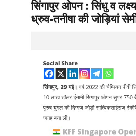
सिंगापुर ओपन : सिंधु व लक्ष
ध्रुव-तनीषा की जोड़ियां सेम
Social Share
सिंगापुर
,
29 मई।
वर्ष 2022 की चैम्पियन पीवी सि
10 लाख डॉलर ईनामी सिंगापुर ओपन सुपर 750 बैडमि
NOW VIEWING
पुरुष युगल की दिग्गज जोड़ी सात्विकसाईराज रंकीरेड
सिंगापुर ओपन : सिंधु व लक्ष्य की चुनौती टूटी,
झारखंड : छा
जगह बना ली।
सात्विक-चिराग और ध्रुव-तनीषा की जोड़ियां
बातचीत खत्म
सेमीफाइनल में
May
KFF Singapore Open
May
29,