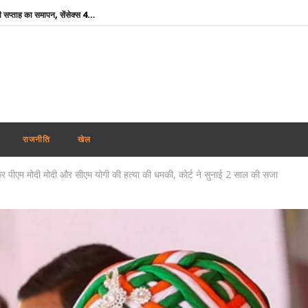
शेयर बाजार में गिरावट के साथ कारोबारी सप्ताह का समापन, सेंसेक्स 456 अंक टूटा, निफ्टी 65 अंक कमजोर
कोरिया मास्टर्स : अश्मिता की टॉप सीड पर स्तब्धकारी जीत, रक्षिता ने तन्वी को बाहर किया, सेमीफाइनल में आमने-सामने
बांग्लादेश ने बिजली व गैस संकट के बीच भारत से अधिक डीजल सप्लाई की अपील की
Rabindranath Tagore Death Anniversary : राष्ट्रपति नहीं, नेताओं ने दी श्रद्धांजलि, ओम बिड़ला से योगी तक ने किया नमन
Maharashtra News: आतंकवाद पर महाराष्ट्र सरकार का बड़ा एक्शन, 114 कट्टरपंथी प्रकाशनों पर लगाया प्रतिबंध
दिल्ली-एनसीआर में झमाझम बारिश से मौसम हुआ सुहाना, IMD ने जारी किया येलो अलर्ट; जानें अगले 5 दिनों का हाल
राजनीति
खेल
ऊना दलित अत्याचार केस : आरोपियों के बरी होने पर मायावती का हमला, गुजरात सरकार से हाईकोर्ट में सख्त पैरवी की मांग
कर पीएम मोदी मोदी और सीएम योगी की हत्या की धमकी, कोर्ट ने सुनाई 2 साल की सजा
मोहन भागवत के जेन-जी बयान का भाजपा सांसदों ने किया समर्थन, बोले- युवा विपक्ष के बहकावे में नहीं आएगा
Aban Ahmed : प्रयागराज पहुंचा अबान का शव, अतीक-अशरफ और असद की कब्र के पास होगा सुपुर्द-ए-खाक
थाईलैंड : 9वीं कक्षा के छात्र ने पहले दादा-दादी की हत्या की, फिर स्कूल पहुंचकर 5 शिक्षकों को उतारा मौत के घाट