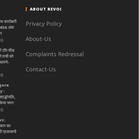
ABOUT REVOI
साथ कारोबारी
Privacy Policy
स 456 अंक
ोर
About-Us
26
की टॉप सीड
Complaints Redressal
े तन्वी को
 आमने-
Contact-Us
26
gore
 :
श्रद्धांजलि,
 किया नमन
26
s:
रकार का
ी प्रकाशनों