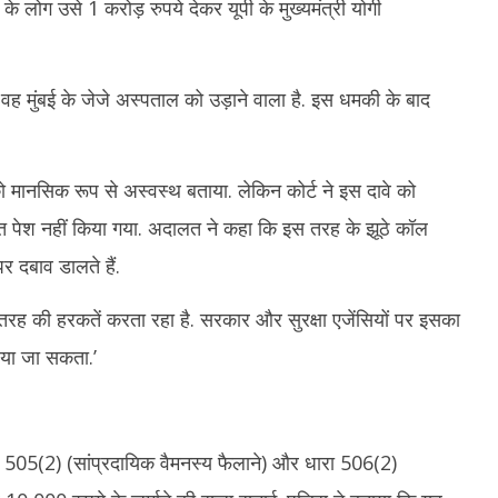
 लोग उसे 1 करोड़ रुपये देकर यूपी के मुख्यमंत्री योगी
र स्कूल पहुंचकर 5 शिक्षकों को उतारा
समापन, सेंसेक्स 456 अंक टूटा, निफ्टी 65 अंक
स्त
कमजोर
से
April
Ap
3,
3,
वह मुंबई के जेजे अस्पताल को उड़ाने वाला है. इस धमकी के बाद
2025
2
 मानसिक रूप से अस्वस्थ बताया. लेकिन कोर्ट ने इस दावे को
ूत पेश नहीं किया गया. अदालत ने कहा कि इस तरह के झूठे कॉल
पर दबाव डालते हैं.
स तरह की हरकतें करता रहा है. सरकार और सुरक्षा एजेंसियों पर इसका
लिया जा सकता.’
 505(2) (सांप्रदायिक वैमनस्य फैलाने) और धारा 506(2)