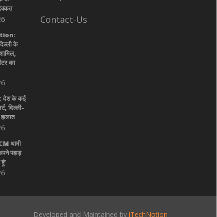
दिक्कत
Contact-Us
26
tion:
ल्ली के
े शामिल,
सेंटर का
26
ेश के कई
र्ट, दिल्ली-
 हालात
26
ए CM धामी
अपने पहाड़
ूं’
26
Developed and Maintained by
iTechNotion