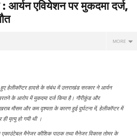
 : आर्यन एवियेशन पर मुकदमा दर्ज,
मौत
MORE
ए हेलीकॉप्टर हादसे के संबंध में उत्तराखंड सरकार ने आर्यन
तने के आरोप में मुकदमा दर्ज किया है। गौरीकुंड और
 खराब मौसम और कम दृश्यता के कारण हुई दुर्घटना में, हेलीकॉप्टर में
भी परीक्षाएं रद्द करने की मांग,
राघव चड्ढा ने पीएम मोदी से की मुलाकात, बोले-
रिज
ही मृत्यु हो गयी थी ।
हतो बोले- आश्वासन नहीं, ठोस कार्रवाई
एक सुबह जो हमेशा याद रहेगी
आरक
दि
June
 के एकाउंटेबल मैनेजर कौशिक पाठक तथा मैनेजर विकास तोमर के
Ju
16,