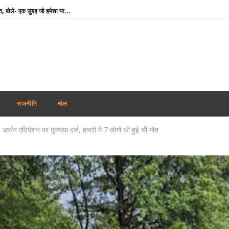
राघव चड्ढा ने पीएम मोदी से की मुलाकात, बोले- एक सुबह जो हमेशा याद रहेगी
रिजिजू का राहुल गांधी पर निशाना, बोले- महिला आरक्षण विधेयक के समर्थन में नहीं होनी चाहिए दिक्कत
IIT Delhi Convocation: PM मोदी आज आईआईटी दिल्ली के 57वें दीक्षांत समारोह में होंगे शामिल, ‘परम प्रज्ञा’ सुपरकंप्यूटिंग सेंटर का करेंगे उद्घाटन
Weather Update : देश के कई हिस्सों में भारी बारिश का अलर्ट, दिल्ली-NCR में जलभराव से बिगड़े हालात
उत्तराखंड में जमीन के लिए CM धामी से पंत ने मांगी मदद, बोले- ‘अपने पहाड़ के लोगों के बीच रहना चाहता हूं’
सलमान खान के घर के बाहर ड्यूटी पर तैनात पुलिसकर्मी की मौत, हार्ट अटैक की आशंका
राजनीति
खेल
Chamba Bus Accident : चंबा में दर्दनाक बस हादसा, ड्राइवर-कंडक्टर समेत 7 की मौत; 11 घायल
 आर्यन एवियेशन पर मुकदमा दर्ज, हादसे में 7 लोगों की हुई थी मौत
मायावती का सपा पर हमला, बोलीं- ‘PDA’ में पिछड़े से अब ‘पंडित’ तक पहुंची राजनीति
India-Cyprus Agreement : भारतीय कामगारों के लिए बड़ी पहल, भारत-साइप्रस माइग्रेशन समझौते को जल्द अंतिम रूप देने पर जोर
टीडीपीएल की सभी परीक्षाएं रद्द करने की मांग, देवेंद्रनाथ महतो बोले- आश्वासन नहीं, ठोस कार्रवाई चाहिए