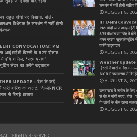
एक सुबह जो हमेशा याद रहेगी
समर्थन में नहीं होनी चाहिए 
AUGUST 8, 20
का राहुल गांधी पर निशाना, बोले-
IIT Delhi Convoca
आरक्षण विधेयक के समर्थन में नहीं होनी
PM मोदी आज आईआईटी दि
दिक्कत
57वें दीक्षांत समारोह में होंग
‘परम प्रज्ञा’ सुपरकंप्यूटिंग 
करेंगे उद्घाटन
DELHI CONVOCATION: PM
AUGUST 8, 20
ज आईआईटी दिल्ली के 57वें दीक्षांत
में होंगे शामिल, ‘परम प्रज्ञा’
Weather Update : द
्यूटिंग सेंटर का करेंगे उद्घाटन
हिस्सों में भारी बारिश का अल
NCR में जलभराव से बिगड़े
AUGUST 8, 20
HER UPDATE : देश के कई
 में भारी बारिश का अलर्ट, दिल्ली-NCR
उत्तराखंड में जमीन के लि
राव से बिगड़े हालात
से पंत ने मांगी मदद, बोले- ‘
के लोगों के बीच रहना चाहता ह
AUGUST 8, 20
4.ALL RIGHTS RESERVED.