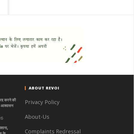
ABOUT REVOI
रद्द करने की
Privacy Policy
े- आश्वासन
About-Us
26
िशाना,
Complaints Redressal
क के