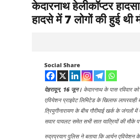
केदारनाथ हेलीकॉप्टर हादसा
हादसे में 7 लोगों की हुई थी 
Social Share
देहरादून, 16 जून।
केदारनाथ के पास रविवार को हु
एवियेशन प्राइवेट लिमिटेड के खिलाफ लापरवाही बर
NOW VIEWING
त्रियुगीनारायण के बीच गौरीमाई खर्क के जंगलों में
केदारनाथ हेलीकॉप्टर हादसा : आर्यन एवियेशन पर
टीडीपीएल की स
सवार पायलट समेत सभी सात यात्रियों की मौके पर 
मुकदमा दर्ज, हादसे में 7 लोगों की हुई थी मौत
देवेंद्रनाथ म
चाहिए
June
रुद्रप्रयाग पुलिस ने बताया कि आर्यन एवियेशन
June
16,