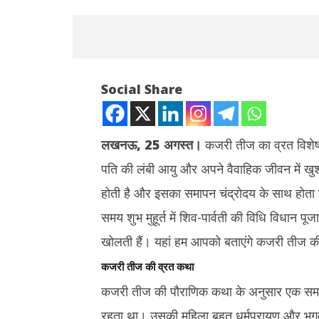
Social Share
लखनऊ, 25 अगस्त।
कजरी तीज का व्रत विशेष 
पति की लंबी आयु और अपने वैवाहिक जीवन में खुशह
NOW VIEWING
होती है और इसका समापन चंद्रोदय के साथ होता ह
Kajari Teej 2025: कजरी तीज व्रत पर
राहुल गांधी 
समय शुभ मुहूर्त में शिव-पार्वती की विधि विधान पू
सुहागिन महिलाएं जरूर पढ़ें ये पावन कथा, वैवाहिक
तेज, बुकिंग र
जीवन में रहेगी खुशहाली
हुई है
खोलती हैं। यहां हम आपको बताएंगे कजरी तीज क
August
August
कजरी तीज की व्रत कथा
12,
12,
2025
2025
कजरी तीज की पौराणिक कथा के अनुसार एक समय की
रहता था। उसकी महिला बहुत धर्मपरायण और भगव