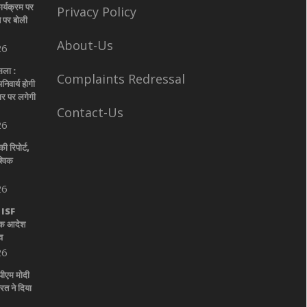
ार्यक्रम पर
Privacy Policy
े पर बोली
About-Us
26
सला :
Complaints Redressal
िवार्य होगी
चार पर लगेगी
Contact-Us
26
 रिपोर्ट,
्विक
26
: ISF
िक आदेश
व
26
पीएम मोदी
त ने दिया