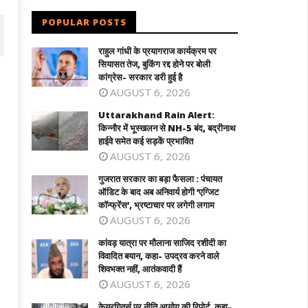
POPULAR POSTS
राहुल गांधी के प्रयागराज कार्यक्रम पर
सियासत तेज, बुकिंग रद्द होने पर बोली
कांग्रेस- सरकार डरी हुई है
AUGUST 6, 2026
Uttarakhand Rain Alert:
किन्नौर में भूस्खलन से NH-5 बंद, बद्रीनाथ
हाईवे समेत कई सड़कें प्रभावित
AUGUST 6, 2026
गुजरात सरकार का बड़ा फैसला : पंचायत
ऑडिट के बाद अब अनिवार्य होगी ‘एग्जिट
जरात सरकार का बड़ा फैसला : पंचायत ऑडिट के
कांवड़ यात्रा पर मौलाना साजिद रशीदी का विवाद
कॉन्फ्रेंस’, भ्रष्टाचार पर लगेगी लगाम
 अब अनिवार्य होगी 'एग्जिट कॉन्फ्रेंस',
बयान, कहा- उपद्रव करने वाले शिवभक्त नहीं,
AUGUST 6, 2026
रष्टाचार पर लगेगी लगाम
आतंकवादी हैं
कांवड़ यात्रा पर मौलाना साजिद रशीदी का
ugust
August
विवादित बयान, कहा- उपद्रव करने वाले
2,
12,
शिवभक्त नहीं, आतंकवादी हैं
025
2025
AUGUST 6, 2026
केयरगिवर्स पर नीति आयोग की रिपोर्ट, कहा-