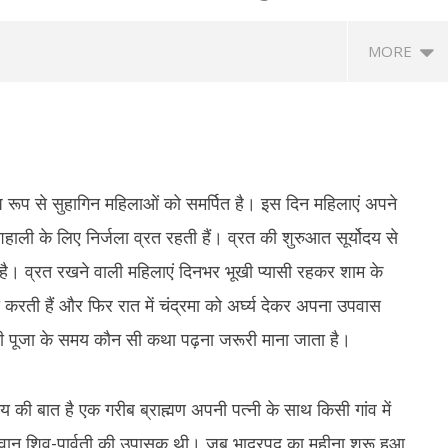
MORE
रूप से सुहागिन महिलाओं को समर्पित है। इस दिन महिलाएं अपने
ाली के लिए निर्जला व्रत रहती हैं। व्रत की शुरुआत सूर्योदय से
ै। व्रत रखने वाली महिलाएं दिनभर भूखी प्यासी रहकर शाम के
के प्रयागराज कार्यक्रम पर सियासत
Uttarakhand Rain Alert: किन्नौर में
गु
जा करती हैं और फिर रात में चंद्रमा को अर्घ्य देकर अपना उपवास
द्द होने पर बोली कांग्रेस- सरकार डरी
भूस्खलन से NH-5 बंद, बद्रीनाथ हाईवे समेत कई
बाद
सड़कें प्रभावित
भ्
ी पूजा के समय कौन सी कथा पढ़ना जरूरी माना जाता है।
August
A
12,
1
2025
2
 बात है एक गरीब ब्राह्मण अपनी पत्नी के साथ किसी गांव में
ान शिव-पार्वती की उपासक थी। जब भाद्रपद का महीना शुरू हुआ