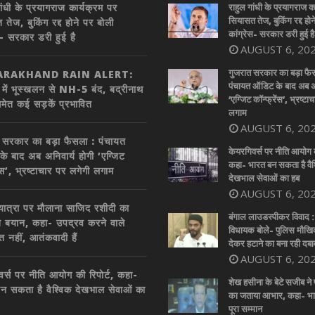
ांधी के प्रयागराज कार्यक्रम पर
राहुल गांधी के प्रयागराज क
सियासत तेज, बुकिंग रद्द होन
तेज, बुकिंग रद्द होने पर बोली
कांग्रेस- सरकार डरी हुई है
स- सरकार डरी हुई है
AUGUST 6, 20
गुजरात सरकार का बड़ा फै
RAKHAND RAIN ALERT:
पंचायत ऑडिट के बाद अब अन
र में भूस्खलन से NH-5 बंद, बद्रीनाथ
‘एग्जिट कॉन्फ्रेंस’, भ्रष्टा
समेत कई सड़कें प्रभावित
लगाम
AUGUST 6, 20
 सरकार का बड़ा फैसला : पंचायत
केयरगिवर्स पर नीति आयोग की
े बाद अब अनिवार्य होगी ‘एग्जिट
कहा- भारत बन सकता है वैश
ेंस’, भ्रष्टाचार पर लगेगी लगाम
देखभाल सेवाओं का हब
AUGUST 6, 20
 यात्रा पर मौलाना साजिद रशीदी का
बंगाल लाउडस्पीकर विवाद 
त बयान, कहा- उपद्रव करने वाले
विधायक बोले- पुलिस मौख
त नहीं, आतंकवादी हैं
देकर हटाने का बना रही दबा
AUGUST 6, 20
वर्स पर नीति आयोग की रिपोर्ट, कहा-
शेख हसीना के बेटे सजीब ने 
न सकता है वैश्विक देखभाल सेवाओं का
का जताया आभार, कहा- भार
पूरा सम्मान