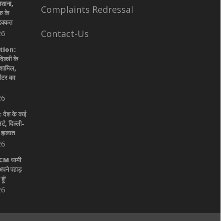
िशाना,
Complaints Redressal
क के
दिक्कत
Contact-Us
26
tion:
ल्ली के
े शामिल,
सेंटर का
26
ेश के कई
र्ट, दिल्ली-
 हालात
26
ए CM धामी
अपने पहाड़
ूं’
26