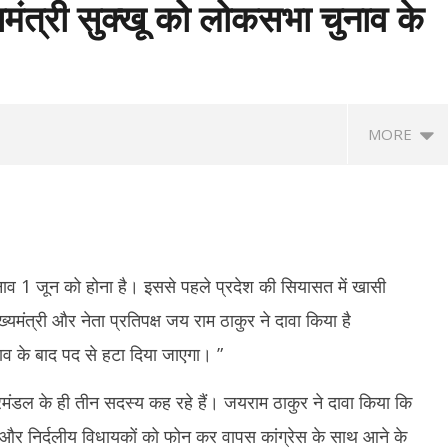
मंत्री सुक्खू को लोकसभा चुनाव के
MORE
नाव 1 जून को होना है। इससे पहले प्रदेश की सियासत में खासी
्यमंत्री और नेता प्रतिपक्ष जय राम ठाकुर ने दावा किया है
नाव के बाद पद से हटा दिया जाएगा। ”
भी परीक्षाएं रद्द करने की मांग,
राघव चड्ढा ने पीएम मोदी से की मुलाकात, बोले-
रिज
हतो बोले- आश्वासन नहीं, ठोस कार्रवाई
एक सुबह जो हमेशा याद रहेगी
आरक
त्रिमंडल के ही तीन सदस्य कह रहे हैं। जयराम ठाकुर ने दावा किया कि
दि
March
ओं और निर्दलीय विधायकों को फोन कर वापस कांग्रेस के साथ आने के
M
23,