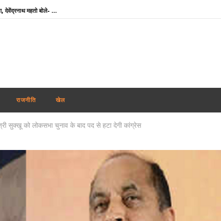
टीडीपीएल की सभी परीक्षाएं रद्द करने की मांग, देवेंद्रनाथ महतो बोले- आश्वासन नहीं, ठोस कार्रवाई चाहिए
राघव चड्ढा ने पीएम मोदी से की मुलाकात, बोले- एक सुबह जो हमेशा याद रहेगी
रिजिजू का राहुल गांधी पर निशाना, बोले- महिला आरक्षण विधेयक के समर्थन में नहीं होनी चाहिए दिक्कत
IIT Delhi Convocation: PM मोदी आज आईआईटी दिल्ली के 57वें दीक्षांत समारोह में होंगे शामिल, ‘परम प्रज्ञा’ सुपरकंप्यूटिंग सेंटर का करेंगे उद्घाटन
Weather Update : देश के कई हिस्सों में भारी बारिश का अलर्ट, दिल्ली-NCR में जलभराव से बिगड़े हालात
उत्तराखंड में जमीन के लिए CM धामी से पंत ने मांगी मदद, बोले- ‘अपने पहाड़ के लोगों के बीच रहना चाहता हूं’
राजनीति
खेल
सलमान खान के घर के बाहर ड्यूटी पर तैनात पुलिसकर्मी की मौत, हार्ट अटैक की आशंका
्री सुक्खू को लोकसभा चुनाव के बाद पद से हटा देगी कांग्रेस
Chamba Bus Accident : चंबा में दर्दनाक बस हादसा, ड्राइवर-कंडक्टर समेत 7 की मौत; 11 घायल
मायावती का सपा पर हमला, बोलीं- ‘PDA’ में पिछड़े से अब ‘पंडित’ तक पहुंची राजनीति
India-Cyprus Agreement : भारतीय कामगारों के लिए बड़ी पहल, भारत-साइप्रस माइग्रेशन समझौते को जल्द अंतिम रूप देने पर जोर
टीडीपीएल की सभी परीक्षाएं रद्द करने की मांग, देवेंद्रनाथ महतो बोले- आश्वासन नहीं, ठोस कार्रवाई चाहिए