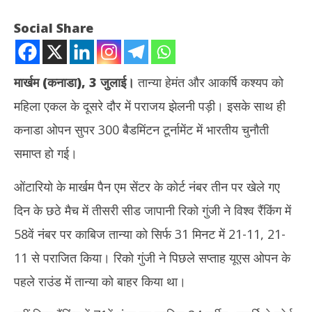
Social Share
मार्खम (कनाडा), 3 जुलाई।
तान्या हेमंत और आकर्षि कश्यप को
महिला एकल के दूसरे दौर में पराजय झेलनी पड़ी। इसके साथ ही
कनाडा ओपन सुपर 300 बैडमिंटन टूर्नामेंट में भारतीय चुनौती
समाप्त हो गई।
ओंटारियो के मार्खम पैन एम सेंटर के कोर्ट नंबर तीन पर खेले गए
NOW VIEWING
दिन के छठे मैच में तीसरी सीड जापानी रिको गुंजी ने विश्व रैंकिंग में
कनाडा ओपन : तान्या व आकर्षि की दूसरे दौर में हार के साथ भारतीय चुनौती खत्म
अभिज
58वें नंबर पर काबिज तान्या को सिर्फ 31 मिनट में 21-11, 21-
कमाई
July
Jul
3,
11 से पराजित किया। रिको गुंजी ने पिछले सप्ताह यूएस ओपन के
3,
2026
पहले राउंड में तान्या को बाहर किया था।
20