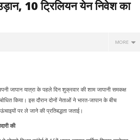
उड़ान, 10 ट्रिलियन येन निवेश का
MORE
ने अपनी जापान यात्रा के पहले दिन शुक्रवार की शाम जापानी समकक्ष
 संबोधित किया। इस दौरान दोनों नेताओं ने भारत-जापान के बीच
 ऊंचाइयों पर ले जाने की प्रतिबद्धता जताई।
सीएम विजय को राहत : पत्नी संगीता ने
भारतीय नाविकों की सुरक्षा सर्वोच्च प्राथमिकता,
पं
क की अर्जी
खाड़ी क्षेत्र में 24 घंटे हेल्पलाइन सक्रिय : विदेश
अट
ेदारी की
मंत्रालय
मु
August
A