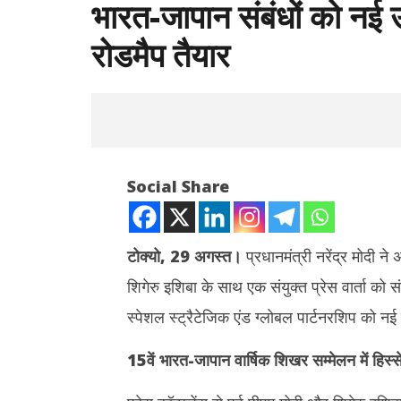
भारत-जापान संबंधों को नई 
रोडमैप तैयार
Social Share
टोक्यो, 29 अगस्त।
प्रधानमंत्री नरेंद्र मोदी 
शिगेरु इशिबा के साथ एक संयुक्त प्रेस वार्ता को
NOW VIEWING
स्पेशल स्ट्रैटेजिक एंड ग्लोबल पार्टनरशिप को नई
भारत-जापान संबंधों को नई उड़ान, 10 ट्रिलियन
तमिलनाडु के 
येन निवेश का रोडमैप तैयार
वापस ली तला
15वें भारत-जापान वार्षिक शिखर सम्मेलन में हिस्स
August
August
29,
29,