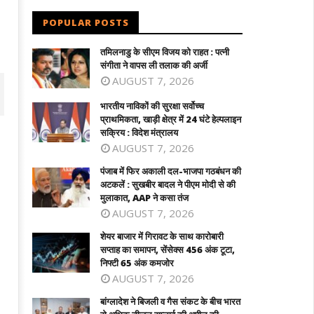
POPULAR POSTS
तमिलनाडु के सीएम विजय को राहत : पत्नी
संगीता ने वापस ली तलाक की अर्जी
AUGUST 7, 2026
भारतीय नाविकों की सुरक्षा सर्वोच्च
प्राथमिकता, खाड़ी क्षेत्र में 24 घंटे हेल्पलाइन
सक्रिय : विदेश मंत्रालय
AUGUST 7, 2026
पंजाब में फिर अकाली दल-भाजपा गठबंधन की
अटकलें : सुखबीर बादल ने पीएम मोदी से की
मुलाकात, AAP ने कसा तंज
AUGUST 7, 2026
शेयर बाजार में गिरावट के साथ कारोबारी
सप्ताह का समापन, सेंसेक्स 456 अंक टूटा,
निफ्टी 65 अंक कमजोर
जाब में फिर अकाली दल-भाजपा गठबंधन की
थाईलैंड : 9वीं कक्षा के छात्र ने पहले दादा-दादी
AUGUST 7, 2026
कलें : सुखबीर बादल ने पीएम मोदी से की
हत्या की, फिर स्कूल पहुंचकर 5 शिक्षकों को उता
लाकात, AAP ने कसा तंज
मौत के घाट
बांग्लादेश ने बिजली व गैस संकट के बीच भारत
ugust
August