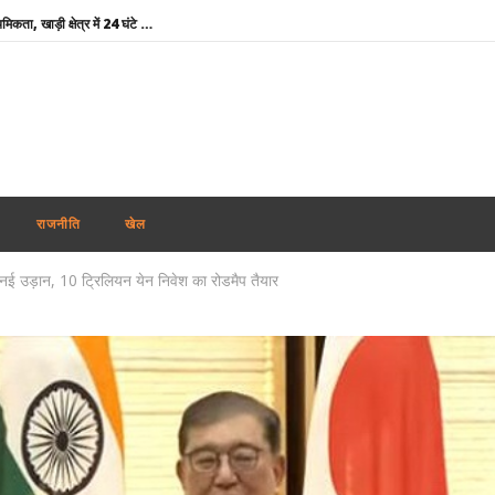
भारतीय नाविकों की सुरक्षा सर्वोच्च प्राथमिकता, खाड़ी क्षेत्र में 24 घंटे हेल्पलाइन सक्रिय : विदेश मंत्रालय
पंजाब में फिर अकाली दल-भाजपा गठबंधन की अटकलें : सुखबीर बादल ने पीएम मोदी से की मुलाकात, AAP ने कसा तंज
थाईलैंड : 9वीं कक्षा के छात्र ने पहले दादा-दादी की हत्या की, फिर स्कूल पहुंचकर 5 शिक्षकों को उतारा मौत के घाट
शेयर बाजार में गिरावट के साथ कारोबारी सप्ताह का समापन, सेंसेक्स 456 अंक टूटा, निफ्टी 65 अंक कमजोर
कोरिया मास्टर्स : अश्मिता की टॉप सीड पर स्तब्धकारी जीत, रक्षिता ने तन्वी को बाहर किया, सेमीफाइनल में आमने-सामने
बांग्लादेश ने बिजली व गैस संकट के बीच भारत से अधिक डीजल सप्लाई की अपील की
राजनीति
खेल
Rabindranath Tagore Death Anniversary : राष्ट्रपति नहीं, नेताओं ने दी श्रद्धांजलि, ओम बिड़ला से योगी तक ने किया नमन
 नई उड़ान, 10 ट्रिलियन येन निवेश का रोडमैप तैयार
Maharashtra News: आतंकवाद पर महाराष्ट्र सरकार का बड़ा एक्शन, 114 कट्टरपंथी प्रकाशनों पर लगाया प्रतिबंध
दिल्ली-एनसीआर में झमाझम बारिश से मौसम हुआ सुहाना, IMD ने जारी किया येलो अलर्ट; जानें अगले 5 दिनों का हाल
तमिलनाडु के सीएम विजय को राहत : पत्नी संगीता ने वापस ली तलाक की अर्जी