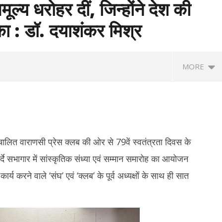
्य धरोहर दीं, जिन्होंने देश की
ा : डॉ. दयाशंकर मिश्र
MORE
ालित वाराणसी प्रेस क्लब की ओर से 79वें स्वतंत्रता दिवस के
े सभागार में सांस्कृतिक संध्या एवं सम्मान समारोह का आयोजन
य करने वाले ‘संघ’ एवं ‘क्लब’ के पूर्व अध्यक्षों के साथ ही सात
anath Tagore Death
Maharashtra News: आतंकवाद पर
दि
: राष्ट्रपति नहीं, नेताओं ने दी
महाराष्ट्र सरकार का बड़ा एक्शन, 114 कट्टरपंथी
सुह
 ओम बिड़ला से योगी तक ने किया नमन
प्रकाशनों पर लगाया प्रतिबंध
अग
August
A