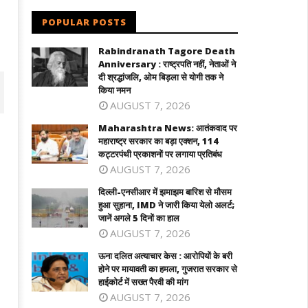
POPULAR POSTS
Rabindranath Tagore Death
Anniversary : राष्ट्रपति नहीं, नेताओं ने
दी श्रद्धांजलि, ओम बिड़ला से योगी तक ने
किया नमन
AUGUST 7, 2026
Maharashtra News: आतंकवाद पर
महाराष्ट्र सरकार का बड़ा एक्शन, 114
कट्टरपंथी प्रकाशनों पर लगाया प्रतिबंध
AUGUST 7, 2026
दिल्ली-एनसीआर में झमाझम बारिश से मौसम
हुआ सुहाना, IMD ने जारी किया येलो अलर्ट;
जानें अगले 5 दिनों का हाल
AUGUST 7, 2026
ऊना दलित अत्याचार केस : आरोपियों के बरी
ल्ली-एनसीआर में झमाझम बारिश से मौसम हुआ
ऊना दलित अत्याचार केस : आरोपियों के बरी होने
होने पर मायावती का हमला, गुजरात सरकार से
ाना, IMD ने जारी किया येलो अलर्ट; जानें
पर मायावती का हमला, गुजरात सरकार से हाईकोर
हाईकोर्ट में सख्त पैरवी की मांग
ले 5 दिनों का हाल
में सख्त पैरवी की मांग
AUGUST 7, 2026
ugust
August