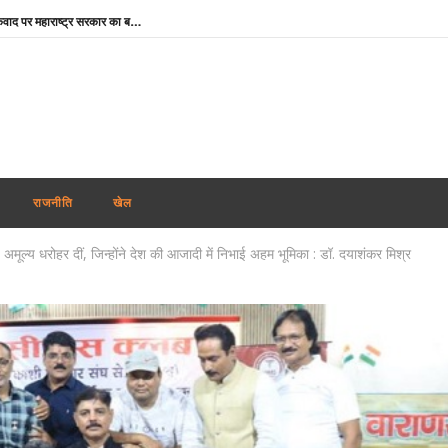
Maharashtra News: आतंकवाद पर महाराष्ट्र सरकार का बड़ा एक्शन, 114 कट्टरपंथी प्रकाशनों पर लगाया प्रतिबंध
दिल्ली-एनसीआर में झमाझम बारिश से मौसम हुआ सुहाना, IMD ने जारी किया येलो अलर्ट; जानें अगले 5 दिनों का हाल
ऊना दलित अत्याचार केस : आरोपियों के बरी होने पर मायावती का हमला, गुजरात सरकार से हाईकोर्ट में सख्त पैरवी की मांग
मोहन भागवत के जेन-जी बयान का भाजपा सांसदों ने किया समर्थन, बोले- युवा विपक्ष के बहकावे में नहीं आएगा
Aban Ahmed : प्रयागराज पहुंचा अबान का शव, अतीक-अशरफ और असद की कब्र के पास होगा सुपुर्द-ए-खाक
Share Market Today: गिरावट के साथ खुला शेयर बाजार, सेंसेक्स 267 अंक टूटा, निफ्टी 24,600 के नीचे
राजनीति
खेल
JPSC-JSSC Protest: 14वें दिन भी जारी छात्रों का आंदोलन, भूख हड़ताल पर अड़े अभ्यर्थी; पेपर लीक जांच की मांग तेज
मूल्य धरोहर दीं, जिन्होंने देश की आजादी में निभाई अहम भूमिका : डॉ. दयाशंकर मिश्र
JPSC Exam Scam : मुख्य आरोपी के ससुर से सीआईडी की पूछताछ, करोड़ों की संपत्तियां जांच के दायरे में
Instagram CSEAM: इंस्टाग्राम पर बच्चों के यौन शोषण से जुड़े 50 से अधिक मामलों पर NHRC सख्त, Meta को नोटिस
Rabindranath Tagore Death Anniversary : राष्ट्रपति नहीं, नेताओं ने दी श्रद्धांजलि, ओम बिड़ला से योगी तक ने किया नमन