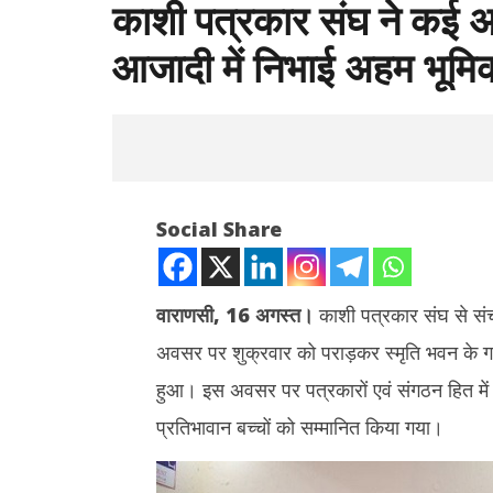
काशी पत्रकार संघ ने कई अमूल
आजादी में निभाई अहम भूमिक
Social Share
वाराणसी
,
16 अगस्त।
काशी पत्रकार संघ से संच
अवसर पर शुक्रवार को पराड़कर स्मृति भवन के गर्द
NOW VIEWING
हुआ। इस अवसर पर पत्रकारों एवं संगठन हित में कार्
काशी पत्रकार संघ ने कई अमूल्य धरोहर दीं,
Rabindr
प्रतिभावान बच्चों को सम्मानित किया गया।
जिन्होंने देश की आजादी में निभाई अहम भूमिका :
Anniversary 
डॉ. दयाशंकर मिश्र
श्रद्धांजलि,
August
August