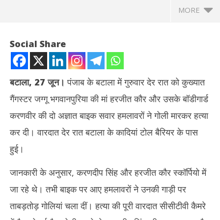
MORE
Social Share
बटाला, 27 जून।
पंजाब के बटाला में गुरुवार देर रात को कुख्यात
गैंगस्टर जग्गू भगवानपुरिया की मां हरजीत कौर और उसके बॉडीगार्ड
करणवीर की दो अज्ञात बाइक सवार हमलावरों ने गोली मारकर हत्या
कर दी। वारदात देर रात बटाला के कादियां टोल बैरियर के पास
हुई।
NOW VIEWING
जानकारी के अनुसार, करणदीप सिंह और हरजीत कौर स्कॉर्पियो में
पंजाब में डबल मर्डर: गैंगस्टर जग्गू भगवानपुरिया की मां और रिश्तेदार की गोली
झारख
जा रहे थे। तभी बाइक पर आए हमलावरों ने उनकी गाड़ी पर
मारकर हत्या, इलाके में हड़कंप
रखन
June
Ju
ताबड़तोड़ गोलियां चला दीं। हत्या की पूरी वारदात सीसीटीवी कैमरे
27,
27