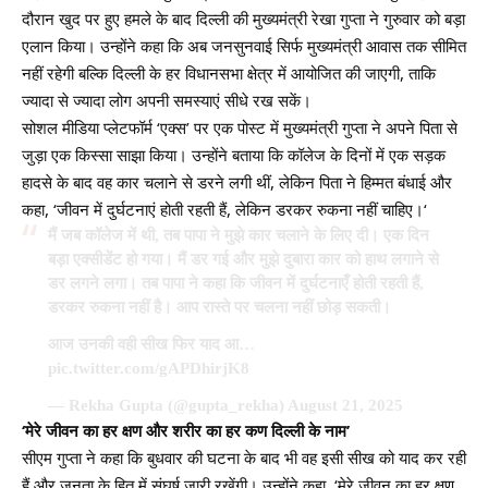
दौरान खुद पर हुए हमले के बाद दिल्ली की मुख्यमंत्री रेखा गुप्ता ने गुरुवार को बड़ा
एलान किया। उन्होंने कहा कि अब जनसुनवाई सिर्फ मुख्यमंत्री आवास तक सीमित
नहीं रहेगी बल्कि दिल्ली के हर विधानसभा क्षेत्र में आयोजित की जाएगी, ताकि
ज्यादा से ज्यादा लोग अपनी समस्याएं सीधे रख सकें।
सोशल मीडिया प्लेटफॉर्म ‘एक्स’ पर एक पोस्ट में मुख्यमंत्री गुप्ता ने अपने पिता से
जुड़ा एक किस्सा साझा किया। उन्होंने बताया कि कॉलेज के दिनों में एक सड़क
हादसे के बाद वह कार चलाने से डरने लगी थीं, लेकिन पिता ने हिम्मत बंधाई और
कहा, ‘जीवन में दुर्घटनाएं होती रहती हैं, लेकिन डरकर रुकना नहीं चाहिए।‘
मैं जब कॉलेज में थी, तब पापा ने मुझे कार चलाने के लिए दी। एक दिन
बड़ा एक्सीडेंट हो गया। मैं डर गई और मुझे दुबारा कार को हाथ लगाने से
डर लगने लगा। तब पापा ने कहा कि जीवन में दुर्घटनाएँ होती रहती हैं,
डरकर रुकना नहीं है। आप रास्ते पर चलना नहीं छोड़ सकती।
आज उनकी वही सीख फिर याद आ…
pic.twitter.com/gAPDhirjK8
— Rekha Gupta (@gupta_rekha)
August 21, 2025
‘
मेरे जीवन का हर क्षण और शरीर का हर कण दिल्ली के नाम
’
सीएम गुप्ता ने कहा कि बुधवार की घटना के बाद भी वह इसी सीख को याद कर रही
हैं और जनता के हित में संघर्ष जारी रखेंगी। उन्होंने कहा, ‘मेरे जीवन का हर क्षण