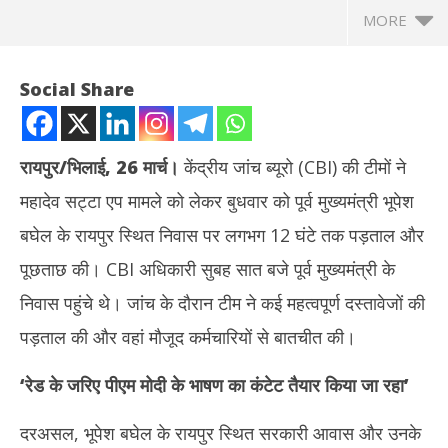
MORE
Social Share
रायपुर
/
भिलाई, 26 मार्च।
केंद्रीय जांच ब्यूरो (CBI) की टीमों ने
महादेव सट्टा एप मामले को लेकर बुधवार को पूर्व मुख्यमंत्री भूपेश
बघेल के रायपुर स्थित निवास पर लगभग 12 घंटे तक पड़ताल और
पूछताछ की। CBI अधिकारी सुबह सात बजे पूर्व मुख्यमंत्री के
निवास पहुंचे थे। जांच के दौरान टीम ने कई महत्वपूर्ण दस्तावेजों की
NOW VIEWING
पड़ताल की और वहां मौजूद कर्मचारियों से बातचीत की।
छत्तीसगढ़ : पूर्व सीएम भूपेश बघेल के निवास से 12 घंटे बाद बाहर निकली CBI की
मोद
‘
रेड के जरिए पीएम मोदी के भाषण का कंटेट तैयार किया जा रहा
’
टीम, कई महत्वपूर्ण दस्तावेजों की पड़ताल
बनेग
March
Ma
26,
26
दरअसल, भूपेश बघेल के रायपुर स्थित सरकारी आवास और उनके