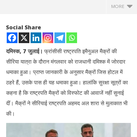
MORE
Social Share
दमिस्‍क, 7 जुलाई।
फ्रांसीसी राष्‍ट्रपति इमैनुअल मैक्रों की
सीरिया यात्रा के दौरान मंगलवार को राजधानी दम‍िश्‍क में जोरदार
धमाका हुआ। प्राप्त जानकारी के अनुसार मैक्रों जिस होटल में
ठहरे हैं, उसके पास ही यह धमाका हुआ। हालांकि सुरक्षा सूत्रों का
कहना है कि राष्‍ट्रपति मैक्रों को व‍िस्‍फोट की आवाजें नहीं सुनाई
NOW VIEWING
दीं। मैक्रों ने सीरियाई राष्‍ट्रपति अहमद अल शारा से मुलाकात भी
फ्रांसीसी राष्‍ट्रपति इमैनुएल मैक्रों की सीरिया यात्रा के दौरान होटल के पास बम
तमिल
की।
व‍िस्‍फोट, कई लोग घायल
Jul
July
7,
7,
20