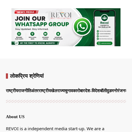
लोकप्रिय श्रेणियां
राष्ट्रीय
राजनीति
अंतरराष्ट्रीय
खेल
राज्य
चुनाव
कारोबार
देश-विदेश
बॉलीवुड
मनोरंजन
व्याप
About US
REVOI is a independent media start-up. We are a