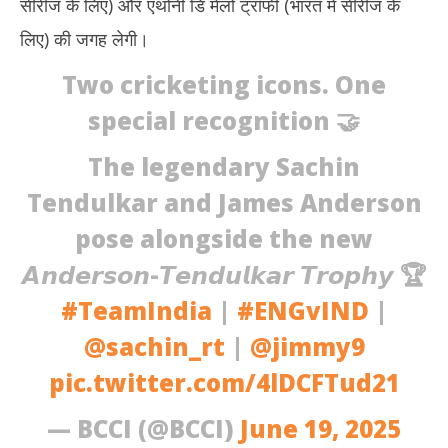
सीरीज के लिए) और एंथोनी डि मेलो ट्रॉफी (भारत में सीरीज के
2025
20
लिए) की जगह लेगी।
Two cricketing icons. One
special recognition 🤝
The legendary Sachin
Tendulkar and James Anderson
pose alongside the new
𝘼𝙣𝙙𝙚𝙧𝙨𝙤𝙣-𝙏𝙚𝙣𝙙𝙪𝙡𝙠𝙖𝙧 𝙏𝙧𝙤𝙥𝙝𝙮 🏆
#TeamIndia
|
#ENGvIND
|
@sachin_rt
|
@jimmy9
pic.twitter.com/4lDCFTud21
— BCCI (@BCCI)
June 19, 2025