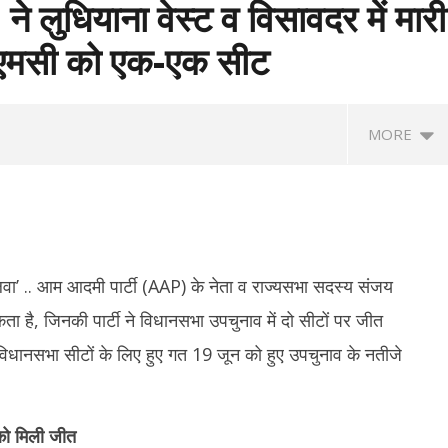
 लुधियाना वेस्ट व विसावदर में मारी
टीएमसी को एक-एक सीट
MORE
जलवा’ .. आम आदमी पार्टी (AAP) के नेता व राज्यसभा सदस्य संजय
 है, जिनकी पार्टी ने विधानसभा उपचुनाव में दो सीटों पर जीत
िधानसभा सीटों के लिए हुए गत 19 जून को हुए उपचुनाव के नतीजे
ा महिला टी20 एशिया कप : ACC ने
RSS प्रमुख मोहन भागवत बोले- जब तक
तम
ार्यक्रम, 5 सितम्बर को भारत-पाक
असमानता बनी रहेगी, तब तक जारी रहेगा आरक्षण
पर 
सोन
June
 को मिली जीत
Ju
23,