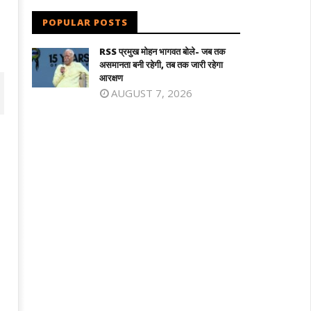
POPULAR POSTS
RSS प्रमुख मोहन भागवत बोले- जब तक
असमानता बनी रहेगी, तब तक जारी रहेगा
आरक्षण
AUGUST 7, 2026
िलनाडु में विजय सरकार का पहला बजट : शादी
माफिया अतीक अहमद के छोटे बेटे अबान की सड़
लड़की को सोने का सिक्का, जन्म पर बच्चे को
दुर्घटना में मौत, छोटे भाई का शव देख बिलख पड़ा
े की अंगूठी
अहजम
ne
June