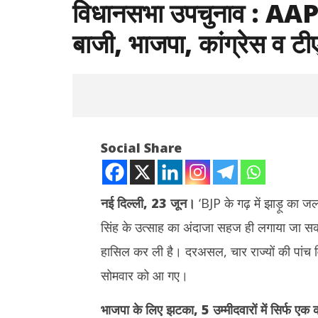
विधानसभा उपचुनाव : AAP ने
बाजी, भाजपा, कांग्रेस व 
Social Share
नई दिल्ली, 23 जून।
‘BJP के गढ़ में झाड़ू का 
सिंह के उत्साह का अंदाजा सहज ही लगाया जा सकता
NOW VIEWING
हासिल कर ली है। दरअसल, चार राज्यों की पांच व
विधानसभा उपचुनाव : AAP ने लुधियाना वेस्ट व
दुबई में होग
सोमवार को आ गए।
विसावदर में मारी बाजी, भाजपा, कांग्रेस व टीएमसी
जारी किया क
को एक-एक सीट
की टक्कर
भाजपा के लिए झटका, 5 उम्मीदवारों में सिर्फ एक
June
June