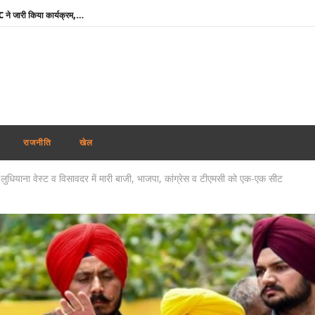
दुबई में होगा महिला टी20 एशिया कप : ACC ने जारी किया कार्यक्रम, 5 सितम्बर को भारत-पाक की टक्कर
RSS प्रमुख मोहन भागवत बोले- जब तक असमानता बनी रहेगी, तब तक जारी रहेगा आरक्षण
तमिलनाडु में विजय सरकार का पहला बजट : शादी पर लड़की को सोने का सिक्का, जन्म पर बच्चे को सोने की अंगूठी
माफिया अतीक अहमद के छोटे बेटे अबान की सड़क दुर्घटना में मौत, छोटे भाई का शव देख बिलख पड़ा अहजम
उमशंकर सिंह के निधन से दुखी बसपा प्रमुख मायावती बोलीं- ‘वह मुझे अपनी सगी बहन मानते थे, कभी नहीं किया विश्वासघात’
अभिजीत दिपके ने लॉन्च किया नया अभियान ‘क्या बोलती पब्लिक’, बोले – शिक्षा कमाई का जरिया नहीं
राजनीति
खेल
रेप कांड : तहलका मैगज़ीन के पूर्व सम्पादक तरुण तेजपाल दोषी करार, बॉम्बे हाई कोर्ट ने सुनाई 10 साल की सजा
ुधियाना वेस्ट व विसावदर में मारी बाजी, भाजपा, कांग्रेस व टीएमसी को एक-एक सीट
शेयर बाजार में मिला-जुला रुख, सेंसेक्स 374 अंक चढ़ा, निफ्टी में 11 अंकों की मामूली बढ़त
‘विकसित भारत’ विजन को आगे बढ़ाने में प्रादेशिक सेना का योगदान महत्वपूर्ण : राजनाथ सिंह
मोदी कैबिनेट ने GOBARdhan योजना को दी मंजूरी : गोबर व जैविक कचरे से बनेगी स्वच्छ ऊर्जा
दुबई में होगा महिला टी20 एशिया कप : ACC ने जारी किया कार्यक्रम, 5 सितम्बर को भारत-पाक की टक्कर