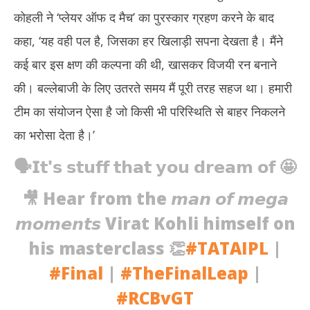
कोहली ने ‘प्लेयर ऑफ द मैच’ का पुरस्कार ग्रहण करने के बाद
कहा, ‘यह वही पल है, जिसका हर खिलाड़ी सपना देखता है। मैंने
कई बार इस क्षण की कल्पना की थी, खासकर विजयी रन बनाने
की। बल्लेबाजी के लिए उतरते समय मैं पूरी तरह सहज था। हमारी
टीम का संयोजन ऐसा है जो किसी भी परिस्थिति से बाहर निकलने
का भरोसा देता है।’
🗣️𝗜𝘁'𝘀 𝘀𝘁𝘂𝗳𝗳 𝘁𝗵𝗮𝘁 𝘆𝗼𝘂 𝗱𝗿𝗲𝗮𝗺 𝗼𝗳 🤩
🎥 Hear from the 𝙢𝙖𝙣 𝙤𝙛 𝙢𝙚𝙜𝙖
𝙢𝙤𝙢𝙚𝙣𝙩𝙨 Virat Kohli himself on
his masterclass 👏
#TATAIPL
|
#Final
|
#TheFinalLeap
|
#RCBvGT