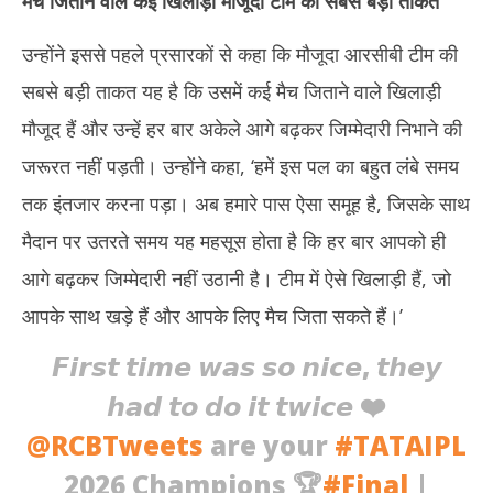
मैच जिताने वाले कई खिलाड़ी मौजूदा टीम की सबसे बड़ी ताकत
उन्होंने इससे पहले प्रसारकों से कहा कि मौजूदा आरसीबी टीम की
सबसे बड़ी ताकत यह है कि उसमें कई मैच जिताने वाले खिलाड़ी
मौजूद हैं और उन्हें हर बार अकेले आगे बढ़कर जिम्मेदारी निभाने की
जरूरत नहीं पड़ती। उन्होंने कहा, ‘हमें इस पल का बहुत लंबे समय
तक इंतजार करना पड़ा। अब हमारे पास ऐसा समूह है, जिसके साथ
मैदान पर उतरते समय यह महसूस होता है कि हर बार आपको ही
आगे बढ़कर जिम्मेदारी नहीं उठानी है। टीम में ऐसे खिलाड़ी हैं, जो
आपके साथ खड़े हैं और आपके लिए मैच जिता सकते हैं।’
𝙁𝙞𝙧𝙨𝙩 𝙩𝙞𝙢𝙚 𝙬𝙖𝙨 𝙨𝙤 𝙣𝙞𝙘𝙚, 𝙩𝙝𝙚𝙮
𝙝𝙖𝙙 𝙩𝙤 𝙙𝙤 𝙞𝙩 𝙩𝙬𝙞𝙘𝙚 ❤️
@RCBTweets
are your
#TATAIPL
2026 Champions 🏆
#Final
|