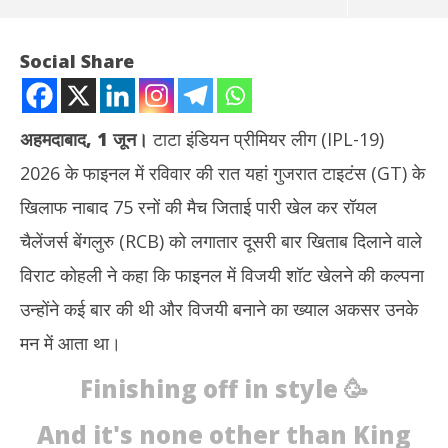
Social Share
अहमदाबाद
,
1 जून।
टाटा इंडियन प्रीमियर लीग (IPL-19)
2026 के फाइनल में रविवार की रात यहां गुजरात टाइटंस (GT) के
खिलाफ नाबाद 75 रनों की मैच जिताई पारी खेल कर रॉयल
चैलेंजर्स बेंगलुरु (RCB) को लगातार दूसरी बार खिताब दिलाने वाले
विराट कोहली ने कहा कि फाइनल में विजयी शॉट खेलने की कल्पना
NOW VIEWING
उन्होंने कई बार की थी और विजयी बनाने का ख्याल अकसर उनके
फाइनल मुकाबले में विजयी शॉट खेलने की कल्पना मैंने कई बार की थी : विराट
Rab
मन में आता था।
कोहली
नेता
June
Ju
Finishing off in style 🥳
1,
1,
2026
20
And it's none other than King