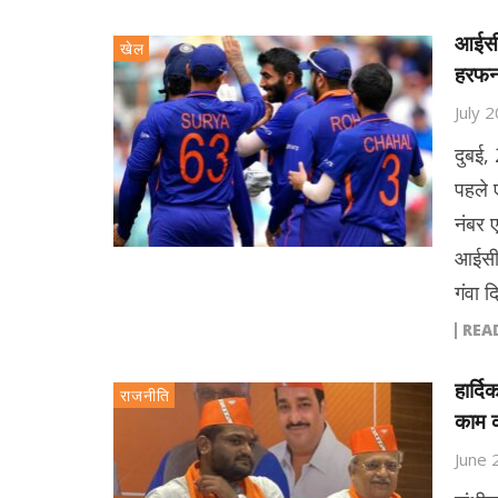
आईसीस
खेल
हरफनमौ
July 
दुबई,
पहले ए
नंबर 
आईसीसी
गंवा 
REA
हार्द
राजनीति
काम क
June 