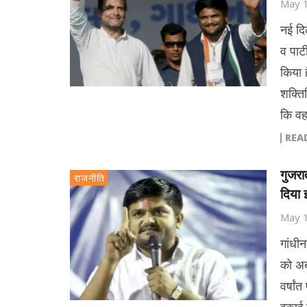
May 
नई दि
व पाट
किया ह
शक्ति
कि वह
REA
गुजरा
राजनीति
दिया 
May 
गांधीन
को अब
वर्षां