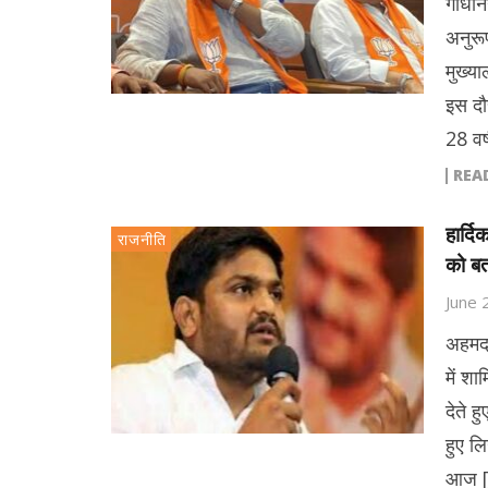
गांधीन
अनुरू
मुख्या
इस दौ
28 वर्
REA
हार्द
राजनीति
को बत
June 
अहमदा
में शा
देते ह
हुए ल
आज 