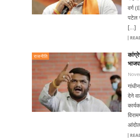
वर्ग 
पटेल 
[…]
REA
कांग्
राजनीति
भाजप
Nove
गांधी
देने 
कार्यक
विराम
आंदोल
REA