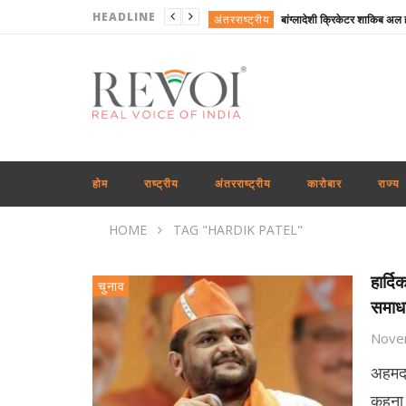
HEADLINE
अंतरराष्ट्रीय
राजनीति
अंतरराष्ट्रीय
राजनीति
उत्तरप्रदेश
राजनीति
होम
राष्ट्रीय
अंतरराष्ट्रीय
कारोबार
राज्य
राष्ट्रीय
HOME
TAG "HARDIK PATEL"
अंतरराष्ट्रीय
कारोबार
हार्द
चुनाव
समाधा
राष्ट्रीय
Nove
अहमदा
कहना ह