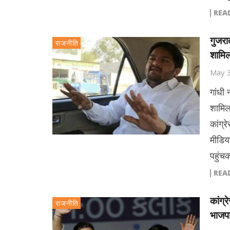
REA
गुजरा
राजनीति
शामि
May 
गांधी
शामिल 
कांग्र
मीडिया
पहुंचक
REA
कांग्
राजनीति
भाजपा 