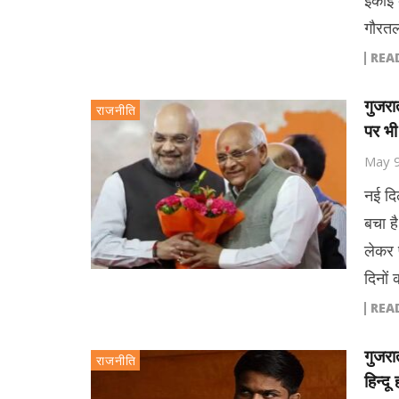
इकाई क
गौरत
REA
गुजरा
राजनीति
पर भ
May 
नई दि
बचा ह
लेकर प
दिनों
REA
गुजरा
राजनीति
हिन्दू 