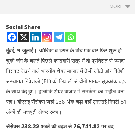
MORE
Social Share
मुंबई
,
9 जुलाई।
अमेरिका व ईरान के बीच एक बार फिर शुरू हो
चुकी जंग के चलते पिछले कारोबारी सत्र में दो प्रतिशत से ज्यादा
गिरावट देखने वाले भारतीय शेयर बाजार में तेजी लौटी और विदेशी
संस्थागत निवेशकों (FII) की लिवाली से दोनों मानक सूचकांक बढ़त
के साथ बंद हुए। हालांकि शेयर बाजार में सतर्कता का माहौल बना
NOW VIEWING
रहा। बीएसई सेंसेक्स जहां 238 अंक चढ़ा वहीं एनएसई निफ्टी 81
पिछले कारोबारी सत्र की बड़ी गिरावट से उबरा शेयर बाजार, सेंसेक्स 77000 के
Aba
अंकों की मजबूती लेकर रुका।
पार जाकर लौटा, निफ्टी 81 अंक मजबूत
की क
July
Jul
सेंसेक्स
238.22
अंकों की बढ़त से
76,741.82
पर बंद
9,
9,