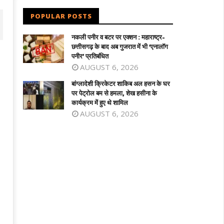
POPULAR POSTS
नकली पनीर व बटर पर एक्शन : महाराष्ट्र-
छत्तीसगढ़ के बाद अब गुजरात में भी ‘एनालॉग
पनीर’ प्रतिबंधित
AUGUST 6, 2026
बांग्लादेशी क्रिकेटर शाकिब अल हसन के घर
पर पेट्रोल बम से हमला, शेख हसीना के
कार्यक्रम में हुए थे शामिल
AUGUST 6, 2026
पी में बसपा के इकलौते विधायक उमाशंकर सिंह का
वर्चुअल संबोधन में भावुक शेख हसीना बोलीं-
न, दिल्ली के फोर्टिस अस्पताल में ली अंतिम
‘दिसम्बर में बांग्लादेश लौटूंगी, वे मुझे जेल में डालें 
ंस
मार दें’
ugust
August
3,
025
2025