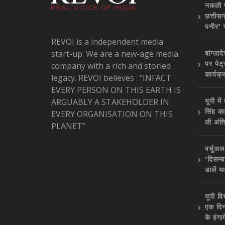
नकली प
छत्तीस
पनीर’ 
REVOI is a independent media
start-up. We are a new-age media
बांग्ल
पर पेट
company with a rich and storied
कार्यक्
legacy. REVOI believes : “INFACT
EVERY PERSON ON THIS EARTH IS
यूपी म
ARGUABLY A STAKEHOLDER IN
सिंह का
EVERY ORGANISATION ON THIS
ली अंत
PLANET”
वर्चुअल
‘दिसम्बर
डालें या
यूपी वि
एक दिन
के हंगा