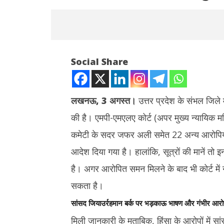
Social Share
लखनऊ, 3 अगस्त।
उत्तर प्रदेश के संभल जिले में
NOW VIEWING
की है। एमपी-एमएलए कोर्ट (अपर मुख्य न्यायिक मजिस
कमेटी के सदर जफर अली समेत 22 अन्य आरोपियों 
संभल हिंसा: सपा सांसद बर्क समेत 22 आरोपियों
नकली पनीर व 
को कोर्ट ने जारी किया समन, कई आरोपी हुए
आदेश दिया गया है। हालांकि, सूत्रों की मानें तो 
छत्तीसगढ़ के
भूमिगत
प्रतिबंधित
है। अगर आरोपित समन मिलने के बाद भी कोर्ट में 
August
August
3,
सकता है।
3,
2025
2025
सांसद जियाउर्रहमान बर्क पर भड़काऊ भाषण और गंभीर आरो
मिली जानकारी के मुताबिक, हिंसा के आरोपों में स