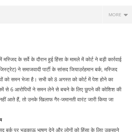
MORE
 मस्जिद के सर्वे के दौरान हुई हिंसा के मामले में कोर्ट ने बड़ी कार्रवाई
्ट्रेट) ने समाजवादी पार्टी के सांसद जियाउर्रहमान बर्क, मस्जिद
को समन भेजा है। सभी को 8 अगस्त को कोर्ट में पेश होने का
बटर पर एक्शन : महाराष्ट्र-
बांग्लादेशी क्रिकेटर शाकिब अल हसन के घर पर
यू
इनमें से 6 आरोपियों ने समन लेने से बचने के लिए छुपने की कोशिश की
 बाद अब गुजरात में भी ‘एनालॉग पनीर’
पेट्रोल बम से हमला, शेख हसीना के कार्यक्रम में
निध
हुए थे शामिल
सा
नहीं आते हैं, तो उनके खिलाफ गैर-जमानती वारंट जारी किया जा
August
A
3,
3,
2025
2
प
ांसद बर्क पर भड़काऊ भाषण देने और लोगों को हिंसा के लिए उकसाने