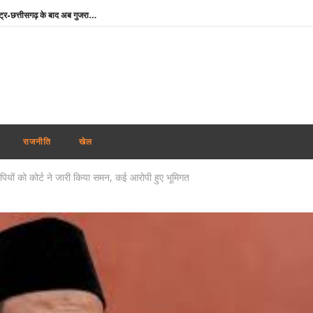
नकली पनीर व बटर पर एक्शन : महाराष्ट्र-छत्तीसगढ़ के बाद अब गुजरात में भी ‘एनालॉग पनीर’ प्रतिबंधित
बांग्लादेशी क्रिकेटर शाकिब अल हसन के घर पर पेट्रोल बम से हमला, शेख हसीना के कार्यक्रम में हुए थे शामिल
यूपी में बसपा के इकलौते विधायक उमाशंकर सिंह का निधन, दिल्ली के फोर्टिस अस्पताल में ली अंतिम सांस
वर्चुअल संबोधन में भावुक शेख हसीना बोलीं- ‘दिसम्बर में बांग्लादेश लौटूंगी, वे मुझे जेल में डालें या मार दें’
यूपी विधानसभा : मानसून सत्र निर्धारित से एक दिन पहले ही स्थगित, सीएम योगी ने विपक्ष के हंगामे को बताया शर्मनाक
लखनऊ-कानपुर एक्सप्रेसवे पर टोल टैक्स वसूली रोकी गई, NHAI ने लापरवाही पर कम्पनी को किया ब्लैकलिस्ट
राजनीति
खेल
नितिन गडकरी को बॉम्बे हाई कोर्ट से राहत : E20 पेट्रोल मुद्दे पर सभी फेक पोस्ट हटाने का आदेश
पियों को कोर्ट ने जारी किया समन, कई आरोपी हुए भूमिगत
RAC टिकटधारक यात्रियों को राहत : अब AC कोच में मिलेगी पूरी बेडरोल किट, रेलवे ने जारी किया निर्देश
मेटा के CEO मार्क जुकरबर्ग ने सीएसएएम, डीपफेक कंटेंट व ऑपरेटिंग सिस्टम में गलतियों पर भारत सरकार से मांगी माफी
उतार-चढ़ाव के बीच शेयर बाजार में मामूली बढ़त, सेंसेक्स फिर 79,000 के ऊपर नहीं टिक सका
नकली पनीर व बटर पर एक्शन : महाराष्ट्र-छत्तीसगढ़ के बाद अब गुजरात में भी ‘एनालॉग पनीर’ प्रतिबंधित