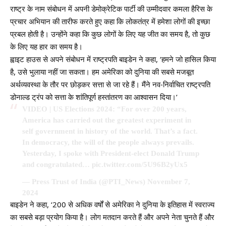
राष्ट्र के नाम संबोधन में अपनी डेमोक्रेटिक पार्टी की उम्मीदवार कमला हैरिस के
प्रचार अभियान की तारीफ करते हुए कहा कि लोकतंत्र में हमेशा लोगों की इच्छा
प्रबल होती है। उन्होंने कहा कि कुछ लोगों के लिए यह जीत का समय है, तो कुछ
के लिए यह हार का समय है।
ह्वाइट हाउस से अपने संबोधन में राष्ट्रपति बाइडेन ने कहा, ‘हमने जो हासिल किया
है, उसे भुलाया नहीं जा सकता। हम अमेरिका को दुनिया की सबसे मजबूत
अर्थव्यवस्था के तौर पर छोड़कर सत्ता से जा रहे हैं। मैंने नव-निर्वाचित राष्ट्रपति
डोनाल्ड ट्रंप को सत्ता के शांतिपूर्ण हस्तांतरण का आश्वासन दिया।’
VIDEO | US Elections 2024: “For over 200 years,
America has carried out the greatest experiment in
self government in history of the world. That’s a fact.
In democracy, the will of the people always prevails.
Yesterday, I spoke with President-elect Donald Trump
and congratulated…
pic.twitter.com/5U96B2yUx5
— Press Trust of India (@PTI_News)
November 7,
2024
बाइडेन ने कहा, ‘200 से अधिक वर्षों से अमेरिका ने दुनिया के इतिहास में स्वराज्य
का सबसे बड़ा प्रयोग किया है। लोग मतदान करते हैं और अपने नेता चुनते हैं और