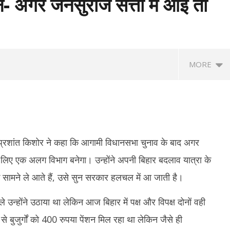
न- अगर जनसुराज सत्ता में आई तो
MORE
 प्रशांत किशोर ने कहा कि आगामी विधानसभा चुनाव के बाद अगर
 लिए एक अलग विभाग बनेगा। उन्होंने अपनी बिहार बदलाव यात्रा के
के सामने ले आते हैं, उसे सुन सरकार हलचल में आ जाती है।
े घर के बाहर ड्यूटी पर तैनात
Chamba Bus Accident : चंबा में दर्दनाक
माय
ी मौत, हार्ट अटैक की आशंका
बस हादसा, ड्राइवर-कंडक्टर समेत 7 की मौत;
से 
ले उन्होंने उठाया था लेकिन आज बिहार में पक्ष और विपक्ष दोनों वही
11 घायल
A
 से बुजुर्गों को 400 रुपया पेंशन मिल रहा था लेकिन जैसे ही
August
2