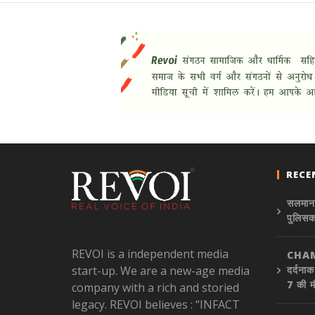
RECE
सलमान 
पुलिसक
REVOI is a independent media
CHAM
start-up. We are a new-age media
दर्दना
7 की 
company with a rich and storied
legacy. REVOI believes : “INFACT