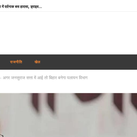
Chamba Bus Accident : चंबा में दर्दनाक बस हादसा, ड्राइवर-कंडक्टर समेत 7 की मौत; 11 घायल
मायावती का सपा पर हमला, बोलीं- ‘PDA’ में पिछड़े से अब ‘पंडित’ तक पहुंची राजनीति
India-Cyprus Agreement : भारतीय कामगारों के लिए बड़ी पहल, भारत-साइप्रस माइग्रेशन समझौते को जल्द अंतिम रूप देने पर जोर
झारखंड : छात्रों की सरकार के साथ पहले दौर की बातचीत खत्म, आंदोलन जारी रखने पर अडिग
‘मेरे मित्र, धन्यवाद’ : नेतन्याहू ने पीएम मोदी का जताया आभार, भारत-इजराइल रिश्ते मजबूत करने पर जोर
NSF कॉन्क्लेव में बोले खेल मंत्री मांडविया- ‘चयन प्रक्रिया निष्पक्ष हो, किसी एथलीट के साथ नाइंसाफी नहीं होनी चाहिए’
राजनीति
खेल
तमिलनाडु के सीएम विजय को राहत : पत्नी संगीता ने वापस ली तलाक की अर्जी
न- अगर जनसुराज सत्ता में आई तो बिहार बनेगा पलायन विभाग
भारतीय नाविकों की सुरक्षा सर्वोच्च प्राथमिकता, खाड़ी क्षेत्र में 24 घंटे हेल्पलाइन सक्रिय : विदेश मंत्रालय
पंजाब में फिर अकाली दल-भाजपा गठबंधन की अटकलें : सुखबीर बादल ने पीएम मोदी से की मुलाकात, AAP ने कसा तंज
सलमान खान के घर के बाहर ड्यूटी पर तैनात पुलिसकर्मी की मौत, हार्ट अटैक की आशंका