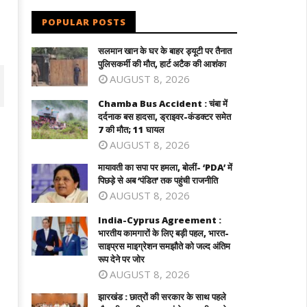
POPULAR POSTS
सलमान खान के घर के बाहर ड्यूटी पर तैनात
पुलिसकर्मी की मौत, हार्ट अटैक की आशंका
AUGUST 8, 2026
Chamba Bus Accident : चंबा में
दर्दनाक बस हादसा, ड्राइवर-कंडक्टर समेत
7 की मौत; 11 घायल
AUGUST 8, 2026
मायावती का सपा पर हमला, बोलीं- ‘PDA’ में
पिछड़े से अब ‘पंडित’ तक पहुंची राजनीति
AUGUST 8, 2026
India-Cyprus Agreement :
भारतीय कामगारों के लिए बड़ी पहल, भारत-
साइप्रस माइग्रेशन समझौते को जल्द अंतिम
India-Cyprus Agreement : भारती
ावती का सपा पर हमला, बोलीं- 'PDA' में पिछड़े
रूप देने पर जोर
कामगारों के लिए बड़ी पहल, भारत-साइप्रस
अब 'पंडित' तक पहुंची राजनीति
AUGUST 8, 2026
माइग्रेशन समझौते को जल्द अंतिम रूप देने पर ज
ugust
August
झारखंड : छात्रों की सरकार के साथ पहले
3,
23,