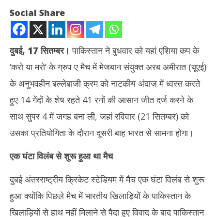
Social Share
दुबई
, 17
सितम्बर।
पाकिस्तान ने बुधवार को यहां एशिया कप के
‘करो या मरो’ के ग्रुप ए मैच में मेजबान संयुक्त अरब अमीरात (यूएई)
के अनुभवहीन बल्लेबाजी क्रम को नाटकीय अंदाज में ध्वस्त करते
हुए 14 गेंदों के शेष रहते 41 रनों की आसान जीत दर्ज करने के
साथ सुपर 4 में जगह बना ली, जहां रविवार (21 सितम्बर) को
NOW VIEWING
उसका प्रतियोगिता के दौरान दूसरी बाह भारत से सामना होगा।
एशिया कप क्रिकेट : पाकिस्तान की यूएई पर 41 रनों से आसान जीत, रविवार को
तमिल
एक घंटा विलंब से शुरू हुआ था मैच
सुपर 4 में भारत से होगी भिड़ंत
Se
September
18
18, 2025
दुबई अंतरराष्ट्रीय क्रिकेट स्टेडियम में मैच एक घंटा विलंब से शुरू
हुआ क्योंकि पिछले मैच में भारतीय खिलाड़ियों के पाकिस्तान के
खिलाड़ियों से हाथ नहीं मिलाने से पैदा हुए विवाद के बाद पाकिस्तान