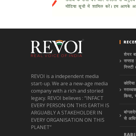
RECE
शेयर ब
सप्ताह
निफ्ट
REVOI is a independent media
start-up. We are a new-age media
कोरिया
स्तब्धक
company with a rich and storied
किया, 
legacy. REVOI believes : “INFACT
EVERY PERSON ON THIS EARTH IS
बांग्ल
ARGUABLY A STAKEHOLDER IN
से अध
EVERY ORGANISATION ON THIS
PLANET”
RAB