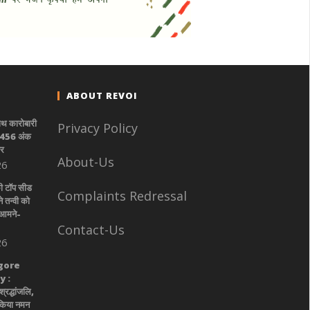
ABOUT REVOI
साथ कारोबारी
Privacy Policy
स 456 अंक
ोर
About-Us
26
की टॉप सीड
Complaints Redressal
े तन्वी को
 आमने-
Contact-Us
26
gore
 :
श्रद्धांजलि,
 किया नमन