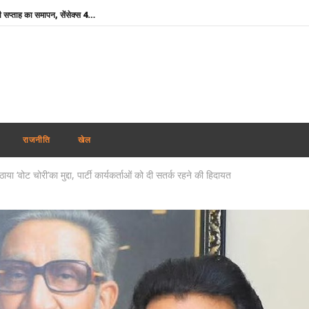
शेयर बाजार में गिरावट के साथ कारोबारी सप्ताह का समापन, सेंसेक्स 456 अंक टूटा, निफ्टी 65 अंक कमजोर
कोरिया मास्टर्स : अश्मिता की टॉप सीड पर स्तब्धकारी जीत, रक्षिता ने तन्वी को बाहर किया, सेमीफाइनल में आमने-सामने
बांग्लादेश ने बिजली व गैस संकट के बीच भारत से अधिक डीजल सप्लाई की अपील की
Rabindranath Tagore Death Anniversary : राष्ट्रपति नहीं, नेताओं ने दी श्रद्धांजलि, ओम बिड़ला से योगी तक ने किया नमन
Maharashtra News: आतंकवाद पर महाराष्ट्र सरकार का बड़ा एक्शन, 114 कट्टरपंथी प्रकाशनों पर लगाया प्रतिबंध
दिल्ली-एनसीआर में झमाझम बारिश से मौसम हुआ सुहाना, IMD ने जारी किया येलो अलर्ट; जानें अगले 5 दिनों का हाल
राजनीति
खेल
ऊना दलित अत्याचार केस : आरोपियों के बरी होने पर मायावती का हमला, गुजरात सरकार से हाईकोर्ट में सख्त पैरवी की मांग
उठाया ‘वोट चोरी’का मुद्दा, पार्टी कार्यकर्ताओं को दी सतर्क रहने की हिदायत
मोहन भागवत के जेन-जी बयान का भाजपा सांसदों ने किया समर्थन, बोले- युवा विपक्ष के बहकावे में नहीं आएगा
Aban Ahmed : प्रयागराज पहुंचा अबान का शव, अतीक-अशरफ और असद की कब्र के पास होगा सुपुर्द-ए-खाक
Share Market Today: गिरावट के साथ खुला शेयर बाजार, सेंसेक्स 267 अंक टूटा, निफ्टी 24,600 के नीचे
शेयर बाजार में गिरावट के साथ कारोबारी सप्ताह का समापन, सेंसेक्स 456 अंक टूटा, निफ्टी 65 अंक कमजोर