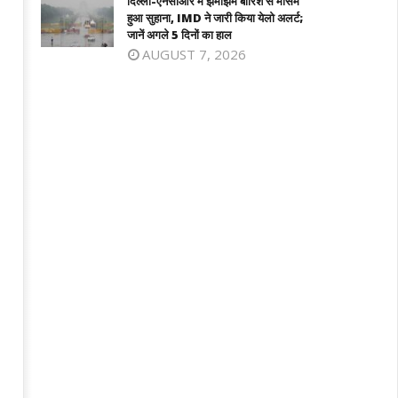
दिल्ली-एनसीआर में झमाझम बारिश से मौसम
िक डीजल सप्लाई की अपील की
Anniversary : राष्ट्रपति नहीं, नेताओं ने दी
हुआ सुहाना, IMD ने जारी किया येलो अलर्ट;
श्रद्धांजलि, ओम बिड़ला से योगी तक ने किया नम
जानें अगले 5 दिनों का हाल
ugust
AUGUST 7, 2026
August
5,
25,
025
2025