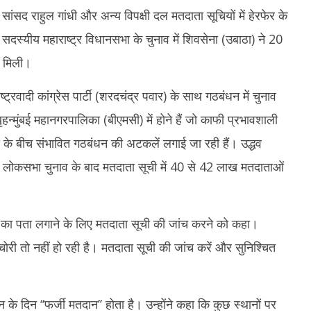
ेक्स 456 अंक टूटा, निफ्टी 65 अंक
स्तब्धकारी जीत, रक्षिता ने तन्वी को बाहर किया,
अध
ांसद राहुल गांधी और अन्य विपक्षी दल मतदाता सूचियों में हेरफेर के
सेमीफाइनल में आमने-सामने
A
स्यीय महाराष्ट्र विधानसभा के चुनाव में शिवसेना (उबाठा) ने 20
August
2
25,
2
ं मिली।
2025
ट्रवादी कांग्रेस पार्टी (शरदचंद्र पवार) के साथ गठबंधन में चुनाव
हन्मुंबई महानगरपालिका (बीएमसी) में होने हैं जो काफी प्रभावशाली
 के बीच संभावित गठबंधन की अटकलें लगाई जा रही हैं। उद्धव
ए लोकसभा चुनाव के बाद मतदाता सूची में 40 से 42 लाख मतदाताओं
ताओं का पता लगाने के लिए मतदाता सूची की जांच करने को कहा।
की चोरी तो नहीं हो रही है। मतदाता सूची की जांच करें और सुनिश्चित
दान के दिन ‘‘फर्जी मतदान’’ होता है। उन्होंने कहा कि कुछ स्थानों पर