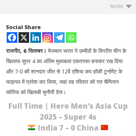
MORE
Social Share
राजगीर
,
6 सितम्बर।
मेजबान भारत ने उम्मीदों के विपरीत चीन के
खिलाफ सुपर 4 का अंतिम मुकाबला एकतरफा बनाकर रख दिया
और 7-0 की शानदार जीत से 12वें एशिया कप हॉकी टूर्नामेंट के
फाइनल में प्रवेश कर लिया, जहां वह रविवार को गत चैम्पियन
कोरिया को खिताबी चुनौती देगा।
NOW VIEWING
Full Time | Hero Men’s Asia Cup
एशिया कप हॉकी : चीन पर 7-0 की एकतरफा जीत से भारत फाइनल में, गत
झारख
2025 – Super 4s
चैम्पियन कोरिया से खिताबी मुलाकात आज
रखन
September
Se
India 7 – 0 China
7, 2025
7,