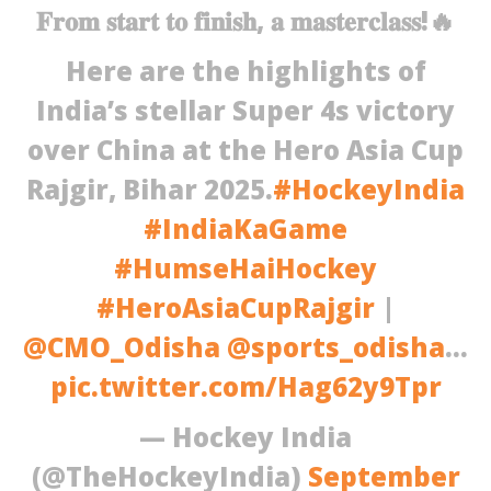
𝐅𝐫𝐨𝐦 𝐬𝐭𝐚𝐫𝐭 𝐭𝐨 𝐟𝐢𝐧𝐢𝐬𝐡, 𝐚 𝐦𝐚𝐬𝐭𝐞𝐫𝐜𝐥𝐚𝐬𝐬!🔥
Here are the highlights of
India’s stellar Super 4s victory
over China at the Hero Asia Cup
Rajgir, Bihar 2025.
#HockeyIndia
#IndiaKaGame
#HumseHaiHockey
#HeroAsiaCupRajgir
|
@CMO_Odisha
@sports_odisha
…
pic.twitter.com/Hag62y9Tpr
— Hockey India
(@TheHockeyIndia)
September