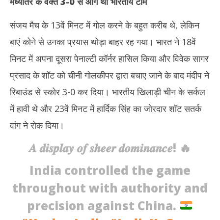
मध्यांतर के वक्त 3-0 से आगे थी भारतीय टीम
संजय मैच के 13वें मिनट में गोल करने के बहुत करीब थे, लेकिन
बाएं कोने से उनका प्रयास थोड़ा बाहर रह गया। भारत ने 18वें
मिनट में अपना दूसरा पेनाल्टी कॉर्नर हासिल किया और विवेक सागर
प्रसाद के शॉट को चीनी गोलकीपर द्वारा बचाए जाने के बाद मंदीप ने
रिबाउंड से स्कोर 3-0 कर दिया। भारतीय खिलाड़ी चीन के सर्कल
में हावी थे और 23वें मिनट में हार्दिक सिंह का जोरदार शॉट सतर्क
वांग ने रोक दिया।
𝑨 𝒅𝒊𝒔𝒑𝒍𝒂𝒚 𝒐𝒇 𝒔𝒉𝒆𝒆𝒓 𝒅𝒐𝒎𝒊𝒏𝒂𝒏𝒄𝒆! 🔥
India controlled the game
throughout with authority and
precision against China.