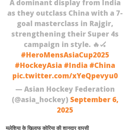
A dominant display from India
as they outclass China with a 7-
goal masterclass in Rajgir,
strengthening their Super 4s
campaign in style. 🔥🏑
#HeroMensAsiaCup2025
#HockeyAsia
#India
#China
pic.twitter.com/xYeQpevyu0
— Asian Hockey Federation
(@asia_hockey)
September 6,
2025
मलेशिया के खिलाफ कोरिया की शानदार वापसी