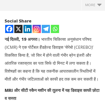
MORE
Social Share
नई दिल्ली, 19 अगस्त।
भारतीय चिकित्सा अनुसंधान परिषद
(ICMR) ने एक पोर्टेबल हैंडहेल्ड डिवाइस ‘सेरेबो (CEREBO)’
विकसित किया है, जो सिर में होने वाली गंभीर ब्रेन इंजरी और
आंतरिक रक्तस्राव का पता सिर्फ दो मिनट में लगा सकता है।
विशेषज्ञों का कहना है कि यह तकनीक आपातकालीन स्थितियों में
NOW VIEWING
मौतों और गंभीर जटिलताओं को काफी हद तक कम कर सकती है।
ICMR ने बनाया ‘सेरेबो’ डिवाइस, महज दो मिनट में जानलेवा ब्रेन इंजरी और
तमिल
MRI
और सीटी स्कैन मशीन की तुलना में यह डिवाइस काफी छोटा
ब्लीडिंग का लगाएगा पता
Au
August
20
व सस्ता
20,
20