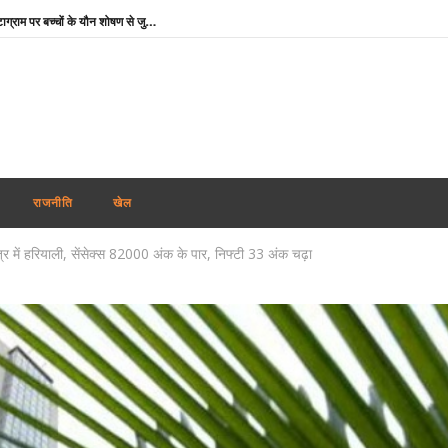
Instagram CSEAM: इंस्टाग्राम पर बच्चों के यौन शोषण से जुड़े 50 से अधिक मामलों पर NHRC सख्त, Meta को नोटिस
National Handloom Day 2026: पीएम मोदी बोले- हथकरघा क्षेत्र आत्मनिर्भर भारत और महिला सशक्तिकरण का मजबूत आधार
जेपीएससी-JSSC भर्ती विवाद: राहुल गांधी ने छात्रों से फोन पर की बातचीत, कहा- व्हाट्सएप पर भेजें मांगों का ज्ञापन
दुबई में होगा महिला टी20 एशिया कप : ACC ने जारी किया कार्यक्रम, 5 सितम्बर को भारत-पाक की टक्कर
RSS प्रमुख मोहन भागवत बोले- जब तक असमानता बनी रहेगी, तब तक जारी रहेगा आरक्षण
तमिलनाडु में विजय सरकार का पहला बजट : शादी पर लड़की को सोने का सिक्का, जन्म पर बच्चे को सोने की अंगूठी
राजनीति
खेल
माफिया अतीक अहमद के छोटे बेटे अबान की सड़क दुर्घटना में मौत, छोटे भाई का शव देख बिलख पड़ा अहजम
्र में हरियाली, सेंसेक्स 82000 अंक के पार, निफ्टी 33 अंक चढ़ा
उमशंकर सिंह के निधन से दुखी बसपा प्रमुख मायावती बोलीं- ‘वह मुझे अपनी सगी बहन मानते थे, कभी नहीं किया विश्वासघात’
अभिजीत दिपके ने लॉन्च किया नया अभियान ‘क्या बोलती पब्लिक’, बोले – शिक्षा कमाई का जरिया नहीं
रेप कांड : तहलका मैगज़ीन के पूर्व सम्पादक तरुण तेजपाल दोषी करार, बॉम्बे हाई कोर्ट ने सुनाई 10 साल की सजा
Instagram CSEAM: इंस्टाग्राम पर बच्चों के यौन शोषण से जुड़े 50 से अधिक मामलों पर NHRC सख्त, Meta को नोटिस