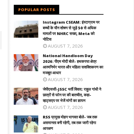
POPULAR POSTS
Instagram CSEAM: इंस्टाग्राम पर
बच्चों के यौन शोषण से जुड़े 50 से अधिक
मामलों पर NHRC सख्त, Meta को
नोटिस
AUGUST 7, 2026
National Handloom Day
2026: पीएम मोदी बोले- हथकरघा क्षेत्र
आत्मनिर्भर भारत और महिला सशक्तिकरण का
मजबूत आधार
AUGUST 7, 2026
जेपीएससी-JSSC भर्ती विवाद: राहुल गांधी ने
छात्रों से फोन पर की बातचीत, कहा-
व्हाट्सएप पर भेजें मांगों का ज्ञापन
AUGUST 7, 2026
ीएससी-JSSC भर्ती विवाद: राहुल गांधी ने छात्रों
दुबई में होगा महिला टी20 एशिया कप : ACC ने
RSS प्रमुख मोहन भागवत बोले- जब तक
फोन पर की बातचीत, कहा- व्हाट्सएप पर भेजें
जारी किया कार्यक्रम, 5 सितम्बर को भारत-पाक
असमानता बनी रहेगी, तब तक जारी रहेगा
गों का ज्ञापन
की टक्कर
आरक्षण
ugust
August