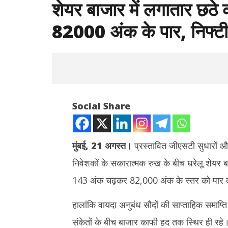
शेयर बाजार में लगातार छठे क
82000 अंक के पार, निफ्टी
Social Share
मुंबई
, 21
अगस्त।
प्रस्तावित जीएसटी सुधारों और 
निवेशकों के सकारात्मक रुख के बीच घरेलू शेयर बा
NOW VIEWING
143 अंक चढ़कर 82,000 अंक के स्तर को पार कर 
शेयर बाजार में लगातार छठे कारोबारी सत्र में
Instagram 
हरियाली, सेंसेक्स 82000 अंक के पार, निफ्टी 33
के यौन शोषण 
हालांकि वायदा अनुबंध सौदों की साप्ताहिक समाप्त
अंक चढ़ा
NHRC सख्त
संकेतों के बीच बाजार काफी हद तक स्थिर ही रहे।
August
August