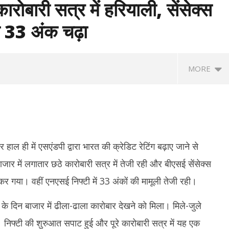
ारोबारी सत्र में हरियाली, सेंसेक्स
 33 अंक चढ़ा
MORE
हाल ही में एसएंडपी द्वारा भारत की क्रेडिट रेटिंग बढ़ाए जाने से
जार में लगातार छठे कारोबारी सत्र में तेजी रही और बीएसई सेंसेक्स
गया। वहीं एनएसई निफ्टी में 33 अंकों की मामूली तेजी रही।
CSEAM: इंस्टाग्राम पर बच्चों
National Handloom Day 2026:
जेप
से जुड़े 50 से अधिक मामलों पर
पीएम मोदी बोले- हथकरघा क्षेत्र आत्मनिर्भर भारत
से 
ि के दिन बाजार में ढीला-ढाला कारोबार देखने को मिला। मिले-जुले
, Meta को नोटिस
और महिला सशक्तिकरण का मजबूत आधार
मां
 निफ्टी की शुरुआत सपाट हुई और पूरे कारोबारी सत्र में यह एक
August
A