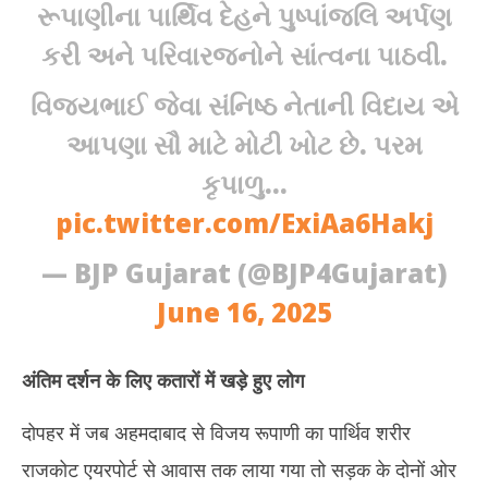
રૂપાણીના પાર્થિવ દેહને પુષ્પાંજલિ અર્પણ
કરી અને પરિવારજનોને સાંત્વના પાઠવી.
વિજયભાઈ જેવા સંનિષ્ઠ નેતાની વિદાય એ
આપણા સૌ માટે મોટી ખોટ છે. પરમ
કૃપાળુ…
pic.twitter.com/ExiAa6Hakj
— BJP Gujarat (@BJP4Gujarat)
June 16, 2025
अंतिम दर्शन के लिए कतारों में खड़े हुए लोग
दोपहर में जब अहमदाबाद से विजय रूपाणी का पार्थिव शरीर
राजकोट एयरपोर्ट से आवास तक लाया गया तो सड़क के दोनों ओर