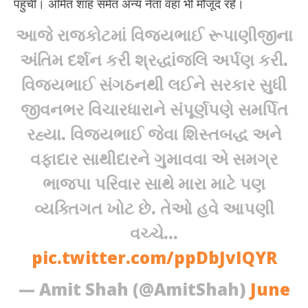
पहुंची। अमित शाह समेत अन्य नेता वहां भी मौजूद रहे।
આજે રાજકોટમાં વિજયભાઈ રૂપાણીજીના
અંતિમ દર્શન કરી શ્રદ્ધાંજલિ અર્પણ કરી.
વિજયભાઈ સંગઠનથી લઈને સરકાર સુધી
જીવનભર વિચારધારાને સંપૂર્ણપણે સમર્પિત
રહ્યા. વિજયભાઈ જેવા શિસ્તબદ્ધ અને
વફાદાર સાથીદારને ગુમાવવા એ સમગ્ર
ભાજપા પરિવાર સાથે મારા માટે પણ
વ્યક્તિગત ખોટ છે. તેઓ હવે આપણી
વચ્ચે…
pic.twitter.com/ppDbJvIQYR
— Amit Shah (@AmitShah)
June