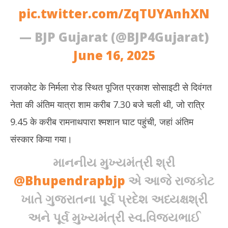
pic.twitter.com/ZqTUYAnhXN
— BJP Gujarat (@BJP4Gujarat)
June 16, 2025
राजकोट के निर्मला रोड स्थित पूजित प्रकाश सोसाइटी से दिवंगत
नेता की अंतिम यात्रा शाम करीब 7.30 बजे चली थी, जो रात्रि
9.45 के करीब रामनाथपारा श्मशान घाट पहुंची, जहां अंतिम
संस्कार किया गया।
માનનીય મુખ્યમંત્રી શ્રી
@Bhupendrapbjp
એ આજે રાજકોટ
ખાતે ગુજરાતના પૂર્વ પ્રદેશ અધ્યક્ષશ્રી
અને પૂર્વ મુખ્યમંત્રી સ્વ.વિજયભાઈ