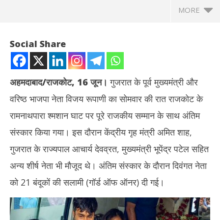
MORE
Social Share
अहमदाबाद/राजकोट, 16 जून।
गुजरात के पूर्व मुख्यमंत्री और
वरिष्ठ भाजपा नेता विजय रूपाणी का सोमवार की रात राजकोट के
रामनाथपारा श्मशान घाट पर पूरे राजकीय सम्मान के साथ अंतिम
संस्कार किया गया। इस दौरान केंद्रीय गृह मंत्री अमित शाह,
गुजरात के राज्यपाल आचार्य देवव्रत, मुख्यमंत्री भूपेंद्र पटेल सहित
NOW VIEWING
अन्य शीर्ष नेता भी मौजूद थे। अंतिम संस्कार के दौरान दिवंगत नेता
गुजरात के पूर्व सीएम विजय रूपाणी का पूर्ण राजकीय सम्मान के साथ अंतिम संस्कार,
झारख
को 21 बंदूकों की सलामी (गॉर्ड ऑफ ऑनर) दी गई।
अमित शाह सहित कई नेता रहे मौजूद
रखन
June
Ju
17,
17