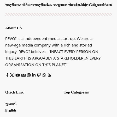
राष्ट्रीय
राजनीति
अंतरराष्ट्रीय
खेल
राज्य
चुनाव
कारोबार
देश-विदेश
बॉलीवुड
मनोरंजन
व्याप
About US
REVOI is a independent media start-up. We are a
new-age media company with a rich and storied
legacy. REVOI believes : “INFACT EVERY PERSON ON
THIS EARTH IS ARGUABLY A STAKEHOLDER IN EVERY
ORGANISATION ON THIS PLANET”
Quick Link
Top Categories
ગુજરાતી
English