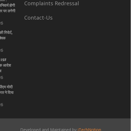
Complaints Redressal
िवार्य होगी
चार पर लगेगी
Contact-Us
26
 रिपोर्ट,
्विक
26
: ISF
िक आदेश
व
26
पीएम मोदी
त ने दिया
26
Developed and Maintained by
iTechNotion