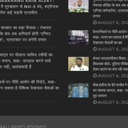
RAKHAND RAIN ALERT:
पंचायत ऑडिट के बाद अब अन
र में भूस्खलन से NH-5 बंद, बद्रीनाथ
‘एग्जिट कॉन्फ्रेंस’, भ्रष्टा
समेत कई सड़कें प्रभावित
लगाम
AUGUST 6, 20
 सरकार का बड़ा फैसला : पंचायत
केयरगिवर्स पर नीति आयोग की
े बाद अब अनिवार्य होगी ‘एग्जिट
कहा- भारत बन सकता है वैश
ेंस’, भ्रष्टाचार पर लगेगी लगाम
देखभाल सेवाओं का हब
AUGUST 6, 20
 यात्रा पर मौलाना साजिद रशीदी का
बंगाल लाउडस्पीकर विवाद 
त बयान, कहा- उपद्रव करने वाले
विधायक बोले- पुलिस मौख
त नहीं, आतंकवादी हैं
देकर हटाने का बना रही दबा
AUGUST 6, 20
वर्स पर नीति आयोग की रिपोर्ट, कहा-
शेख हसीना के बेटे सजीब ने 
न सकता है वैश्विक देखभाल सेवाओं का
का जताया आभार, कहा- भार
पूरा सम्मान
AUGUST 6, 20
4.ALL RIGHTS RESERVED.