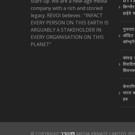
start-up. We are a new-age media
UTTA
किन्नौ
company with a rich and storied
हाईवे 
legacy. REVOI believes : “INFACT
EVERY PERSON ON THIS EARTH IS
गुजरात
ARGUABLY A STAKEHOLDER IN
ऑडिट क
EVERY ORGANISATION ON THIS
कॉन्फ्र
PLANET”
कांवड़
विवादि
शिवभक्
केयरगि
भारत ब
हब
© COPYRIGHT
MEDIA PRIVATE LIMITED 202