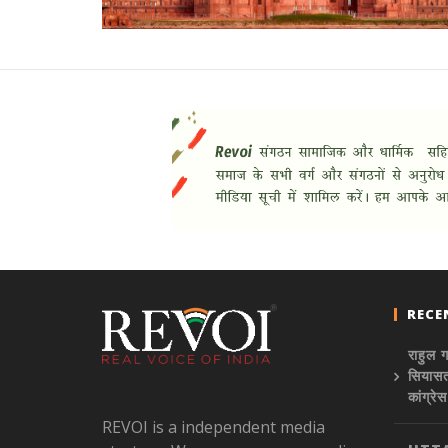
RECE
राहुल ग
सियासत 
कांग्रे
REVOI is a independent media