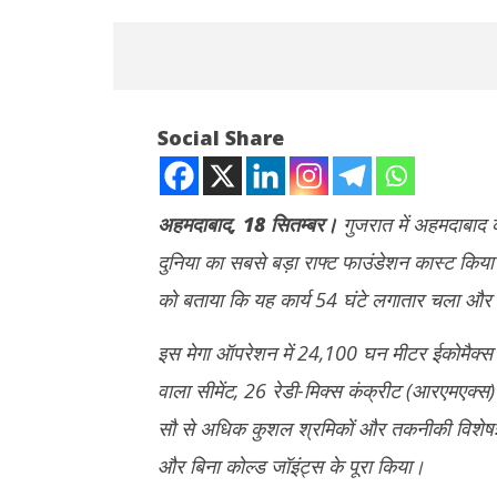
Social Share
अहमदाबाद, 18 सितम्बर।
गुजरात में अहमदाबाद क
दुनिया का सबसे बड़ा राफ्ट फाउंडेशन कास्ट किया 
NOW VIEWING
को बताया कि यह कार्य 54 घंटे लगातार चला और 
अडानी सीमेंट ने रचा इतिहास: उमिया धाम में बनाया
राहुल गांधी 
सबसे बड़े राफ्ट फाउंडेशन का विश्व रिकॉर्ड
तेज, बुकिंग र
इस मेगा ऑपरेशन में 24,100 घन मीटर ईकोमैक्स ए
हुई है
September
वाला सीमेंट, 26 रेडी-मिक्स कंक्रीट (आरएमएक्स
Septem
18, 2025
18, 202
सौ से अधिक कुशल श्रमिकों और तकनीकी विशेषज्ञों
और बिना कोल्ड जॉइंट्स के पूरा किया।