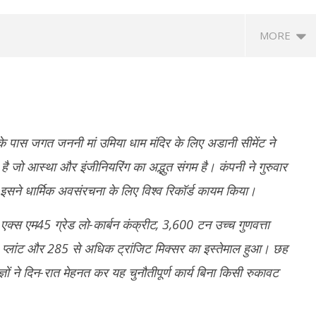
MORE
े पास जगत जननी मां उमिया धाम मंदिर के लिए अडानी सीमेंट ने
है जो आस्था और इंजीनियरिंग का अद्भुत संगम है। कंपनी ने गुरुवार
इसने धार्मिक अवसंरचना के लिए विश्व रिकॉर्ड कायम किया।
के प्रयागराज कार्यक्रम पर सियासत
Uttarakhand Rain Alert: किन्नौर में
गु
द्द होने पर बोली कांग्रेस- सरकार डरी
भूस्खलन से NH-5 बंद, बद्रीनाथ हाईवे समेत कई
बाद
क्स एम45 ग्रेड लो-कार्बन कंक्रीट, 3,600 टन उच्च गुणवत्ता
सड़कें प्रभावित
भ्
) प्लांट और 285 से अधिक ट्रांजिट मिक्सर का इस्तेमाल हुआ। छह
ber
September
S
5
18, 2025
1
 ने दिन-रात मेहनत कर यह चुनौतीपूर्ण कार्य बिना किसी रुकावट