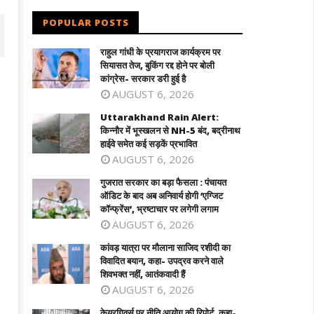
POPULAR POSTS
राहुल गांधी के प्रयागराज कार्यक्रम पर
सियासत तेज, बुकिंग रद्द होने पर बोली
कांग्रेस- सरकार डरी हुई है
AUGUST 6, 2026
Uttarakhand Rain Alert:
किन्नौर में भूस्खलन से NH-5 बंद, बद्रीनाथ
हाईवे समेत कई सड़कें प्रभावित
AUGUST 6, 2026
गुजरात सरकार का बड़ा फैसला : पंचायत
ऑडिट के बाद अब अनिवार्य होगी ‘एग्जिट
जरात सरकार का बड़ा फैसला : पंचायत ऑडिट के
कांवड़ यात्रा पर मौलाना साजिद रशीदी का विवाद
कॉन्फ्रेंस’, भ्रष्टाचार पर लगेगी लगाम
 अब अनिवार्य होगी 'एग्जिट कॉन्फ्रेंस',
बयान, कहा- उपद्रव करने वाले शिवभक्त नहीं,
AUGUST 6, 2026
रष्टाचार पर लगेगी लगाम
आतंकवादी हैं
कांवड़ यात्रा पर मौलाना साजिद रशीदी का
eptember
September
विवादित बयान, कहा- उपद्रव करने वाले
8, 2025
18, 2025
शिवभक्त नहीं, आतंकवादी हैं
AUGUST 6, 2026
केयरगिवर्स पर नीति आयोग की रिपोर्ट, कहा-