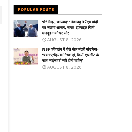
POPULAR POSTS
‘मेरे मित्र, धन्यवाद’ : नेतन्याहू ने पीएम मोदी
का जताया आभार, भारत-इजराइल रिश्ते
मजबूत करने पर जोर
AUGUST 8, 2026
NSF कॉन्क्लेव में बोले खेल मंत्री मांडविया-
‘चयन प्रक्रिया निष्पक्ष हो, किसी एथलीट के
साथ नाइंसाफी नहीं होनी चाहिए’
AUGUST 8, 2026
लनाडु के सीएम विजय को राहत : पत्नी संगीता ने
भारतीय नाविकों की सुरक्षा सर्वोच्च प्राथमिकता,
पस ली तलाक की अर्जी
खाड़ी क्षेत्र में 24 घंटे हेल्पलाइन सक्रिय : विदेश
मंत्रालय
ly
July
7,
021
2021