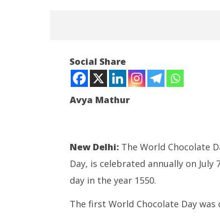
Social Share
Avya Mathur
NOW VIEWING
World Chocolate Day 2021: The
‘मेरे मित्र, ध
New Delhi:
The World Chocolate Da
four types of chocolates
जताया आभार,
Day, is celebrated annually on July 
पर जोर
July
July
7,
day in the year 1550.
7,
2021
2021
The first World Chocolate Day was 