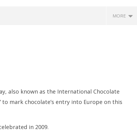
MORE
न्यवाद’ : नेतन्याहू ने पीएम मोदी का
NSF कॉन्क्लेव में बोले खेल मंत्री मांडविया- ‘चयन
तमि
y, also known as the International Chocolate
 भारत-इजराइल रिश्ते मजबूत करने
प्रक्रिया निष्पक्ष हो, किसी एथलीट के साथ
वा
7 to mark chocolate’s entry into Europe on this
नाइंसाफी नहीं होनी चाहिए’
Ju
July
7,
7,
2
2021
celebrated in 2009.