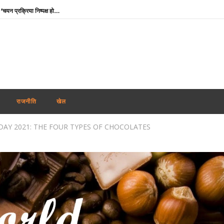
NSF कॉन्क्लेव में बोले खेल मंत्री मांडविया- ‘चयन प्रक्रिया निष्पक्ष हो, किसी एथलीट के साथ नाइंसाफी नहीं होनी चाहिए’
तमिलनाडु के सीएम विजय को राहत : पत्नी संगीता ने वापस ली तलाक की अर्जी
भारतीय नाविकों की सुरक्षा सर्वोच्च प्राथमिकता, खाड़ी क्षेत्र में 24 घंटे हेल्पलाइन सक्रिय : विदेश मंत्रालय
पंजाब में फिर अकाली दल-भाजपा गठबंधन की अटकलें : सुखबीर बादल ने पीएम मोदी से की मुलाकात, AAP ने कसा तंज
थाईलैंड : 9वीं कक्षा के छात्र ने पहले दादा-दादी की हत्या की, फिर स्कूल पहुंचकर 5 शिक्षकों को उतारा मौत के घाट
शेयर बाजार में गिरावट के साथ कारोबारी सप्ताह का समापन, सेंसेक्स 456 अंक टूटा, निफ्टी 65 अंक कमजोर
राजनीति
खेल
कोरिया मास्टर्स : अश्मिता की टॉप सीड पर स्तब्धकारी जीत, रक्षिता ने तन्वी को बाहर किया, सेमीफाइनल में आमने-सामने
AY 2021: THE FOUR TYPES OF CHOCOLATES
बांग्लादेश ने बिजली व गैस संकट के बीच भारत से अधिक डीजल सप्लाई की अपील की
Rabindranath Tagore Death Anniversary : राष्ट्रपति नहीं, नेताओं ने दी श्रद्धांजलि, ओम बिड़ला से योगी तक ने किया नमन
‘मेरे मित्र, धन्यवाद’ : नेतन्याहू ने पीएम मोदी का जताया आभार, भारत-इजराइल रिश्ते मजबूत करने पर जोर