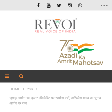
HOME
राज्य
जुगाड़ आयोग 18 हजार एफिडेविट पर खामोश क्यों, अखिलेश यादव का चुनाव
आयोग पर तंज