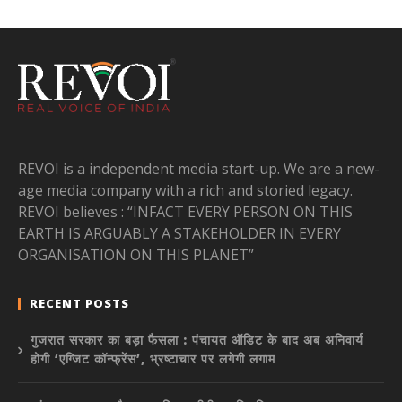
REVOI is a independent media start-up. We are a new-
age media company with a rich and storied legacy.
REVOI believes : “INFACT EVERY PERSON ON THIS
EARTH IS ARGUABLY A STAKEHOLDER IN EVERY
ORGANISATION ON THIS PLANET”
RECENT POSTS
गुजरात सरकार का बड़ा फैसला : पंचायत ऑडिट के बाद अब अनिवार्य
होगी ‘एग्जिट कॉन्फ्रेंस’, भ्रष्टाचार पर लगेगी लगाम