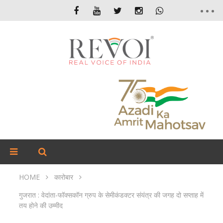
HOME
कारोबार
गुजरात : वेदांता-फॉक्सकॉन ग्रुप के सेमीकंडक्टर संयंत्र की जगह दो सप्ताह में
तय होने की उम्मीद