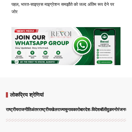
पहल, भारत-साइप्रस माइग्रेशन समझौते को जल्द अंतिम रूप देने पर
जोर
लोकप्रिय श्रेणियां
राष्ट्रीय
राजनीति
अंतरराष्ट्रीय
खेल
राज्य
चुनाव
कारोबार
देश-विदेश
बॉलीवुड
मनोरंजन
व्याप