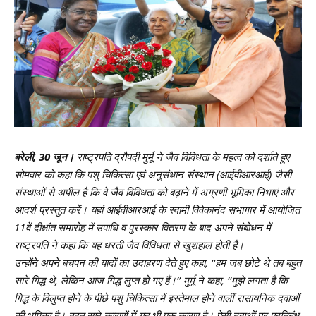
बरेली, 30 जून।
राष्‍ट्रपति द्रौपदी मुर्मू ने जैव विविधता के महत्व को दर्शाते हुए
सोमवार को कहा कि पशु चिकित्सा एवं अनुसंधान संस्थान (आईवीआरआई) जैसी
संस्थाओं से अपील है कि वे जैव विविधता को बढ़ाने में अग्रणी भूमिका निभाएं और
आदर्श प्रस्तुत करें। यहां आईवीआरआई के स्वामी विवेकानंद सभागार में आयोजित
11वें दीक्षांत समारोह में उपाधि व पुरस्कार वितरण के बाद अपने संबोधन में
राष्ट्रपति ने कहा कि यह धरती जैव विविधता से खुशहाल होती है।
उन्होंने अपने बचपन की यादों का उदाहरण देते हुए कहा, ‘‘हम जब छोटे थे तब बहुत
सारे गिद्ध थे, लेकिन आज गिद्ध लुप्‍त हो गए हैं।’’ मुर्मू ने कहा, ‘‘मुझे लगता है कि
गिद्ध के विलुप्त होने के पीछे पशु चिकित्सा में इस्तेमाल होने वालीं रासायनिक दवाओं
की भूमिका है। बहुत सारे कारणों में यह भी एक कारण है। ऐसी दवाओं पर प्रतिबंध