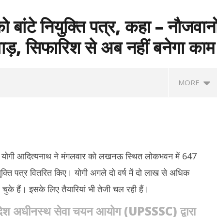
ो बांटे नियुक्ति पत्र, कहा – नौजवानो
वाड़, सिफारिश से अब नहीं बनेगा काम
MORE
त्री योगी आदित्यनाथ ने मंगलवार को लखनऊ स्थित लोकभवन में 647
ुक्ति पत्र वितरित किए। योगी अगले दो वर्ष में दो लाख से अधिक
ुके हैं। इसके लिए तैयारियां भी तेजी चल रही हैं।
ं विजय सरकार का पहला बजट : शादी
माफिया अतीक अहमद के छोटे बेटे अबान की सड़क
उम
प्रदेश अधीनस्थ सेवा चयन आयोग (UPSSSC) द्वारा
सोने का सिक्का, जन्म पर बच्चे को
दुर्घटना में मौत, छोटे भाई का शव देख बिलख पड़ा
माय