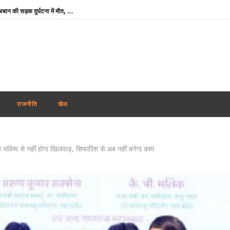
माफिया अतीक अहमद के छोटे बेटे अबान की सड़क दुर्घटना में मौत, छोटे भाई का शव देख बिलख पड़ा अहजम
उमशंकर सिंह के निधन से दुखी बसपा प्रमुख मायावती बोलीं- ‘वह मुझे अपनी सगी बहन मानते थे, कभी नहीं किया विश्वासघात’
अभिजीत दिपके ने लॉन्च किया नया अभियान ‘क्या बोलती पब्लिक’, बोले – शिक्षा कमाई का जरिया नहीं
रेप कांड : तहलका मैगज़ीन के पूर्व सम्पादक तरुण तेजपाल दोषी करार, बॉम्बे हाई कोर्ट ने सुनाई 10 साल की सजा
शेयर बाजार में मिला-जुला रुख, सेंसेक्स 374 अंक चढ़ा, निफ्टी में 11 अंकों की मामूली बढ़त
‘विकसित भारत’ विजन को आगे बढ़ाने में प्रादेशिक सेना का योगदान महत्वपूर्ण : राजनाथ सिंह
राजनीति
खेल
मोदी कैबिनेट ने GOBARdhan योजना को दी मंजूरी : गोबर व जैविक कचरे से बनेगी स्वच्छ ऊर्जा
राहुल गांधी के प्रयागराज कार्यक्रम पर सियासत तेज, बुकिंग रद्द होने पर बोली कांग्रेस- सरकार डरी हुई है
 के भविष्य से नहीं होगा खिलवाड़, सिफारिश से अब नहीं बनेगा काम
Uttarakhand Rain Alert: किन्नौर में भूस्खलन से NH-5 बंद, बद्रीनाथ हाईवे समेत कई सड़कें प्रभावित
तमिलनाडु में विजय सरकार का पहला बजट : शादी पर लड़की को सोने का सिक्का, जन्म पर बच्चे को सोने की अंगूठी