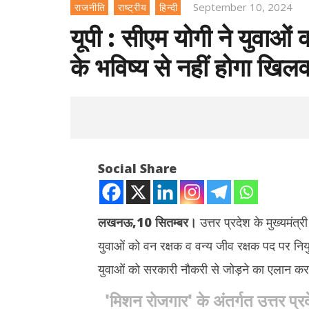
September 10, 2024
राजनीति
राष्ट्रीय
हिन्दी
यूपी : सीएम योगी ने युवाओं क
के भविष्य से नहीं होगा खिल
Social Share
लखनऊ,10 सितम्बर।
उत्तर प्रदेश के मुख्यमं
युवाओं को वन रक्षक व वन्य जीव रक्षक पद पर निय
NOW VIEWING
युवाओं को सरकारी नौकरी से जोड़ने का एलान कर च
यूपी : सीएम योगी ने युवाओं को बांटे नियुक्ति पत्र,
तमिलनाडु मे
'मिशन रोजगार' के अंतर्गत उत्तर 
कहा – नौजवानों के भविष्य से नहीं होगा खिलवाड़,
पर लड़की को 