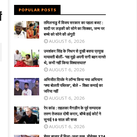
POPULAR POSTS
ं
तमिलनाडु में विजय सरकार का पहला बजट :
शादी पर लड़की को सोने का सिक्का, जन्म पर
बच्चे को सोने की अंगूठी
AUGUST 6, 2026
उमशंकर सिंह के निधन से दुखी बसपा प्रमुख
मायावती बोलीं- ‘वह मुझे अपनी सगी बहन मानते
थे, कभी नहीं किया विश्वासघात’
AUGUST 6, 2026
अभिजीत दिपके ने लॉन्च किया नया अभियान
‘क्या बोलती पब्लिक’, बोले – शिक्षा कमाई का
जरिया नहीं
AUGUST 6, 2026
रेप कांड : तहलका मैगज़ीन के पूर्व सम्पादक
तरुण तेजपाल दोषी करार, बॉम्बे हाई कोर्ट ने
सुनाई 10 साल की सजा
AUGUST 6, 2026
शंकर सिंह के निधन से दुखी बसपा प्रमुख
अभिजीत दिपके ने लॉन्च किया नया अभियान ‘क्या
ावती बोलीं- ‘वह मुझे अपनी सगी बहन मानते थे,
बोलती पब्लिक’, बोले - शिक्षा कमाई का जरिया नही
शेयर बाजार में मिला-जुला रुख, सेंसेक्स 374