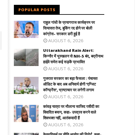
POPULAR POSTS
राहुल गांधी के प्रयागराज कार्यक्रम पर
सियासत तेज, बुकिंग रद्द होने पर बोली
कांग्रेस- सरकार डरी हुई है
AUGUST 6, 2026
Uttarakhand Rain Alert:
किन्नौर में भूस्खलन से NH-5 बंद, बद्रीनाथ
हाईवे समेत कई सड़कें प्रभावित
AUGUST 6, 2026
गुजरात सरकार का बड़ा फैसला : पंचायत
ऑडिट के बाद अब अनिवार्य होगी ‘एग्जिट
कॉन्फ्रेंस’, भ्रष्टाचार पर लगेगी लगाम
AUGUST 6, 2026
कांवड़ यात्रा पर मौलाना साजिद रशीदी का
विवादित बयान, कहा- उपद्रव करने वाले
जरात सरकार का बड़ा फैसला : पंचायत ऑडिट के
कांवड़ यात्रा पर मौलाना साजिद रशीदी का विवाद
शिवभक्त नहीं, आतंकवादी हैं
 अब अनिवार्य होगी 'एग्जिट कॉन्फ्रेंस',
बयान, कहा- उपद्रव करने वाले शिवभक्त नहीं,
AUGUST 6, 2026
रष्टाचार पर लगेगी लगाम
आतंकवादी हैं
ly
July
केयरगिवर्स पर नीति आयोग की रिपोर्ट, कहा-