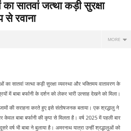
 का सातवां जत्था कड़ी सुरक्षा
ंप से रवाना
MORE
ओं का सातवां जत्था कड़ी सुरक्षा व्यवस्था और भक्तिमय वातावरण के
ियों में बाबा बर्फानी के दर्शन को लेकर भारी उत्साह देखने को मिला।
इंतजामों की सराहना करते हुए इसे संतोषजनक बताया। एक श्रद्धालु ने
के प्रयागराज कार्यक्रम पर सियासत
Uttarakhand Rain Alert: किन्नौर में
गु
द्द होने पर बोली कांग्रेस- सरकार डरी
भूस्खलन से NH-5 बंद, बद्रीनाथ हाईवे समेत कई
बाद
केवल बाबा बर्फानी की कृपा से मिलता है। वर्ष 2025 में पहली बार
सड़कें प्रभावित
भ्
वर्ष भी बाबा ने बुलाया है। अमरनाथ यात्रा उन्हीं श्रद्धालुओं को
July
Ju