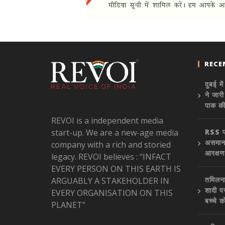
RECE
दुबई म
ने जार
पाक क
REVOI is a independent media
start-up. We are a new-age media
RSS प
असमानत
company with a rich and storied
आरक्षण
legacy. REVOI believes : “INFACT
EVERY PERSON ON THIS EARTH IS
तमिलना
ARGUABLY A STAKEHOLDER IN
शादी प
EVERY ORGANISATION ON THIS
बच्चे क
PLANET”