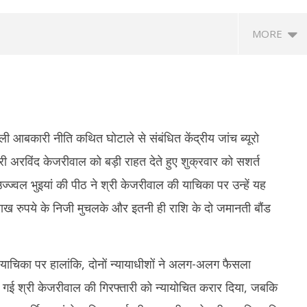
MORE
ी आबकारी नीति कथित घोटाले से संबंधित केंद्रीय जांच ब्यूरो
ंत्री अरविंद केजरीवाल को बड़ी राहत देते हुए शुक्रवार को सशर्त
ि उज्ज्वल भुइयां की पीठ ने श्री केजरीवाल की याचिका पर उन्हें यह
ा महिला टी20 एशिया कप : ACC ने
RSS प्रमुख मोहन भागवत बोले- जब तक
तम
0 लाख रुपये के निजी मुचलके और इतनी ही राशि के दो जमानती बौंड
ार्यक्रम, 5 सितम्बर को भारत-पाक
असमानता बनी रहेगी, तब तक जारी रहेगा आरक्षण
पर 
सोन
September
ber
S
13, 2024
4
1
 याचिका पर हालांकि, दोनों न्यायाधीशों ने अलग-अलग फैसला
ी गई श्री केजरीवाल की गिरफ्तारी को न्यायोचित करार दिया, जबकि