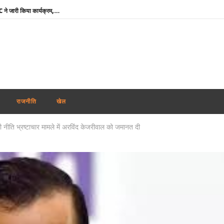
दुबई में होगा महिला टी20 एशिया कप : ACC ने जारी किया कार्यक्रम, 5 सितम्बर को भारत-पाक की टक्कर
RSS प्रमुख मोहन भागवत बोले- जब तक असमानता बनी रहेगी, तब तक जारी रहेगा आरक्षण
तमिलनाडु में विजय सरकार का पहला बजट : शादी पर लड़की को सोने का सिक्का, जन्म पर बच्चे को सोने की अंगूठी
माफिया अतीक अहमद के छोटे बेटे अबान की सड़क दुर्घटना में मौत, छोटे भाई का शव देख बिलख पड़ा अहजम
उमशंकर सिंह के निधन से दुखी बसपा प्रमुख मायावती बोलीं- ‘वह मुझे अपनी सगी बहन मानते थे, कभी नहीं किया विश्वासघात’
अभिजीत दिपके ने लॉन्च किया नया अभियान ‘क्या बोलती पब्लिक’, बोले – शिक्षा कमाई का जरिया नहीं
राजनीति
खेल
रेप कांड : तहलका मैगज़ीन के पूर्व सम्पादक तरुण तेजपाल दोषी करार, बॉम्बे हाई कोर्ट ने सुनाई 10 साल की सजा
नीति भ्रष्टाचार मामले में अरविंद केजरीवाल को जमानत दी
शेयर बाजार में मिला-जुला रुख, सेंसेक्स 374 अंक चढ़ा, निफ्टी में 11 अंकों की मामूली बढ़त
‘विकसित भारत’ विजन को आगे बढ़ाने में प्रादेशिक सेना का योगदान महत्वपूर्ण : राजनाथ सिंह
मोदी कैबिनेट ने GOBARdhan योजना को दी मंजूरी : गोबर व जैविक कचरे से बनेगी स्वच्छ ऊर्जा
दुबई में होगा महिला टी20 एशिया कप : ACC ने जारी किया कार्यक्रम, 5 सितम्बर को भारत-पाक की टक्कर