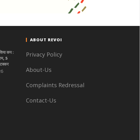
ABOUT REVOI
एशिया कप :
Privacy Policy
रम, 5
 टक्कर
About-Us
26
Complaints Redressal
Contact-Us