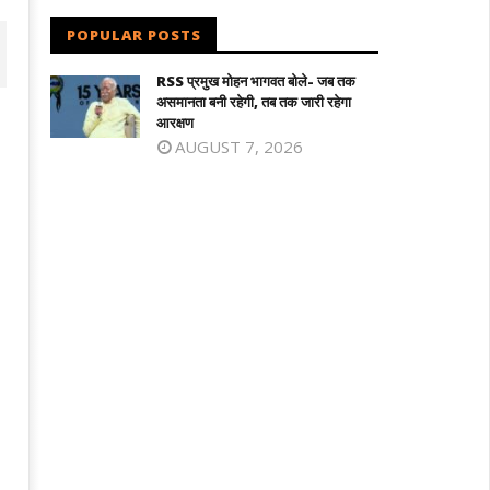
POPULAR POSTS
RSS प्रमुख मोहन भागवत बोले- जब तक
असमानता बनी रहेगी, तब तक जारी रहेगा
आरक्षण
AUGUST 7, 2026
िलनाडु में विजय सरकार का पहला बजट : शादी
माफिया अतीक अहमद के छोटे बेटे अबान की सड़
लड़की को सोने का सिक्का, जन्म पर बच्चे को
दुर्घटना में मौत, छोटे भाई का शव देख बिलख पड़ा
े की अंगूठी
अहजम
eptember
September
3, 2024
13, 2024