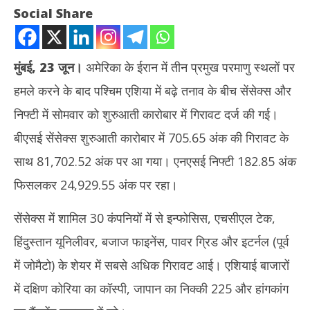
Social Share
मुंबई, 23 जून।
अमेरिका के ईरान में तीन प्रमुख परमाणु स्थलों पर
हमले करने के बाद पश्चिम एशिया में बढ़े तनाव के बीच सेंसेक्स और
निफ्टी में सोमवार को शुरुआती कारोबार में गिरावट दर्ज की गई।
बीएसई सेंसेक्स शुरुआती कारोबार में 705.65 अंक की गिरावट के
साथ 81,702.52 अंक पर आ गया। एनएसई निफ्टी 182.85 अंक
NOW VIEWING
फिसलकर 24,929.55 अंक पर रहा।
लाल निशान पर खुला शेयर बाजार, सेंसेक्स में 705 अंक की गिरावट, जानिए निफ्टी
टीडी
सेंसेक्स में शामिल 30 कंपनियों में से इन्फोसिस, एचसीएल टेक,
का हाल
नहीं
June
Ju
हिंदुस्तान यूनिलीवर, बजाज फाइनेंस, पावर ग्रिड और इटर्नल (पूर्व
23,
23
में जोमैटो) के शेयर में सबसे अधिक गिरावट आई। एशियाई बाजारों
2025
20
में दक्षिण कोरिया का कॉस्पी, जापान का निक्की 225 और हांगकांग