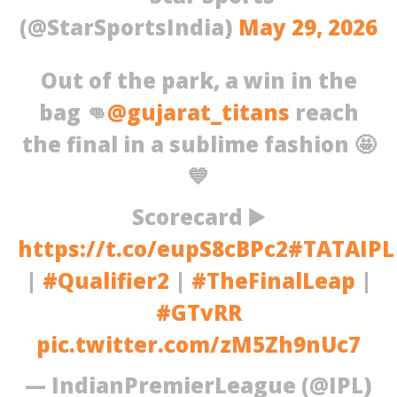
(@StarSportsIndia)
May 29, 2026
Out of the park, a win in the
bag 👊
@gujarat_titans
reach
the final in a sublime fashion 🤩
💙
Scorecard ▶️
https://t.co/eupS8cBPc2
#TATAIPL
|
#Qualifier2
|
#TheFinalLeap
|
#GTvRR
pic.twitter.com/zM5Zh9nUc7
— IndianPremierLeague (@IPL)