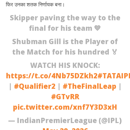
फिर उनका शतक निर्णायक बना।
Skipper paving the way to the
final for his team 💙
Shubman Gill is the Player of
the Match for his hundred 🏅
WATCH HIS KNOCK:
https://t.co/4Nb75DZkh2
#TATAIP
|
#Qualifier2
|
#TheFinalLeap
|
#GTvRR
pic.twitter.com/xnf7Y3D3xH
— IndianPremierLeague (@IPL)