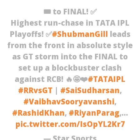
2026
20
🎟️ to FINAL! ✅
Highest run-chase in TATA IPL
Playoffs! ✅
#ShubmanGill
leads
from the front in absolute style
as GT storm into the FINAL to
set up a blockbuster clash
against RCB! 🔥🤩❤️
#TATAIPL
#RRvsGT
|
#SaiSudharsan
,
#VaibhavSooryavanshi
,
#RashidKhan
,
#RiyanParag
,…
pic.twitter.com/IsOpYL2Kr7
— Star Sports