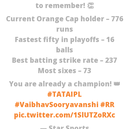
to remember! 👏
Current Orange Cap holder – 776
runs
Fastest fifty in playoffs – 16
balls
Best batting strike rate – 237
Most sixes – 73
You are already a champion! 👑
#TATAIPL
#VaibhavSooryavanshi
#RR
pic.twitter.com/1SlUTZoRXc
— Star Sports