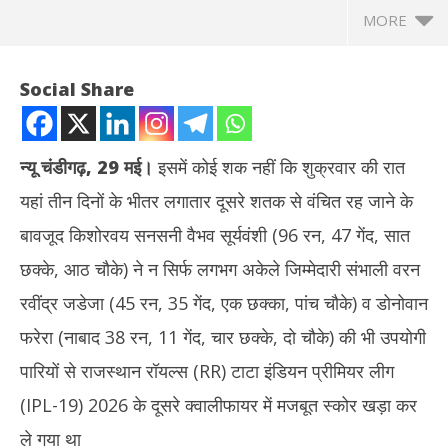
MORE
Social Share
न्यू चंडीगढ़, 29 मई।
इसमें कोई शक नहीं कि शुक्रवार की रात
यहां तीन दिनों के भीतर लगातार दूसरे शतक से वंचित रह जाने के
बावजूद किशोरवय सनसनी वैभव सूर्यवंशी (96 रन, 47 गेंद, सात
छक्के, आठ चौके) ने न सिर्फ लगभग अकेले जिम्मेदारी संभाली वरन
रवींद्र जडेजा (45 रन, 35 गेंद, एक छक्का, पांच चौके) व डोनोवान
NOW VIEWING
फरेरा (नाबाद 38 रन, 11 गेंद, चार छक्के, दो चौके) की भी उपयोगी
आईपीएल-19 : वैभव पर भारी पड़े शुभमन, राजस्थान रॉयल्स के खिलाफ शानदार
गुजर
पारियों से राजस्थान रॉयल्स (RR) टाटा इंडियन प्रीमियर लीग
जीत से गुजरात टाइटंस फाइनल में
कॉन्
(IPL-19) 2026 के दूसरे क्वालीफायर में मजबूत स्कोर खड़ा कर
May
Ma
30,
30
ले गया था