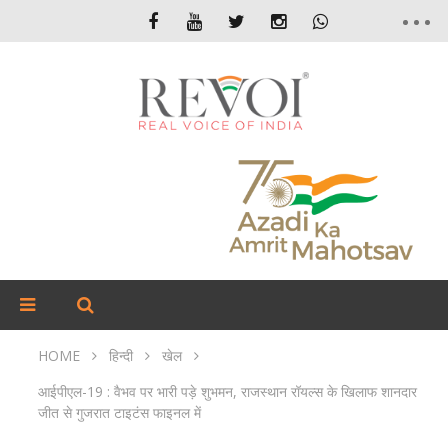
HOME
हिन्दी
खेल
आईपीएल-19 : वैभव पर भारी पड़े शुभमन, राजस्थान रॉयल्स के खिलाफ शानदार
जीत से गुजरात टाइटंस फाइनल में