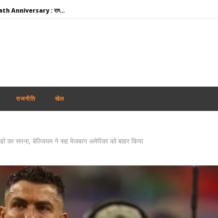
Rabindranath Tagore Death Anniversary : राष्ट्रपति नहीं, नेताओं ने दी श्रद्धांजलि, ओम बिड़ला से योगी तक ने किया नमन
Maharashtra News: आतंकवाद पर महाराष्ट्र सरकार का बड़ा एक्शन, 114 कट्टरपंथी प्रकाशनों पर लगाया प्रतिबंध
दिल्ली-एनसीआर में झमाझम बारिश से मौसम हुआ सुहाना, IMD ने जारी किया येलो अलर्ट; जानें अगले 5 दिनों का हाल
ऊना दलित अत्याचार केस : आरोपियों के बरी होने पर मायावती का हमला, गुजरात सरकार से हाईकोर्ट में सख्त पैरवी की मांग
मोहन भागवत के जेन-जी बयान का भाजपा सांसदों ने किया समर्थन, बोले- युवा विपक्ष के बहकावे में नहीं आएगा
Aban Ahmed : प्रयागराज पहुंचा अबान का शव, अतीक-अशरफ और असद की कब्र के पास होगा सुपुर्द-ए-खाक
राजनीति
खेल
Share Market Today: गिरावट के साथ खुला शेयर बाजार, सेंसेक्स 267 अंक टूटा, निफ्टी 24,600 के नीचे
JPSC-JSSC Protest: 14वें दिन भी जारी छात्रों का आंदोलन, भूख हड़ताल पर अड़े अभ्यर्थी; पेपर लीक जांच की मांग तेज
ाल्डो का सपना, बेल्जियम ने सह मेजबान अमेरिका को बाहर किया
JPSC Exam Scam : मुख्य आरोपी के ससुर से सीआईडी की पूछताछ, करोड़ों की संपत्तियां जांच के दायरे में
बांग्लादेश ने बिजली व गैस संकट के बीच भारत से अधिक डीजल सप्लाई की अपील की