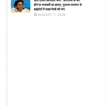
ऊना दलित अत्याचार केस : आरोपियों के बरी
harashtra News: आतंकवाद पर
दिल्ली-एनसीआर में झमाझम बारिश से मौसम हुआ
होने पर मायावती का हमला, गुजरात सरकार से
ाराष्ट्र सरकार का बड़ा एक्शन, 114 कट्टरपंथी
सुहाना, IMD ने जारी किया येलो अलर्ट; जानें
हाईकोर्ट में सख्त पैरवी की मांग
काशनों पर लगाया प्रतिबंध
अगले 5 दिनों का हाल
AUGUST 7, 2026
ly
July
7,
026
2026