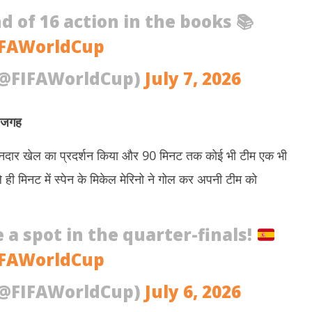
े बिजली व गैस संकट के बीच भारत से
Rabindranath Tagore Death
Ma
 of 16 action in the books 📚
सप्लाई की अपील की
Anniversary : राष्ट्रपति नहीं, नेताओं ने दी
मह
श्रद्धांजलि, ओम बिड़ला से योगी तक ने किया नमन
प्र
IFAWorldCup
July
Ju
7,
7,
(@FIFAWorldCup)
July 7, 2026
2026
2
ई जगह
 ने शानदार खेल का प्रदर्शन किया और 90 मिनट तक कोई भी टीम एक भी
ही मिनट में स्पेन के मिकेल मेरिनो ने गोल कर अपनी टीम को
 a spot in the quarter-finals!
IFAWorldCup
(@FIFAWorldCup)
July 6, 2026