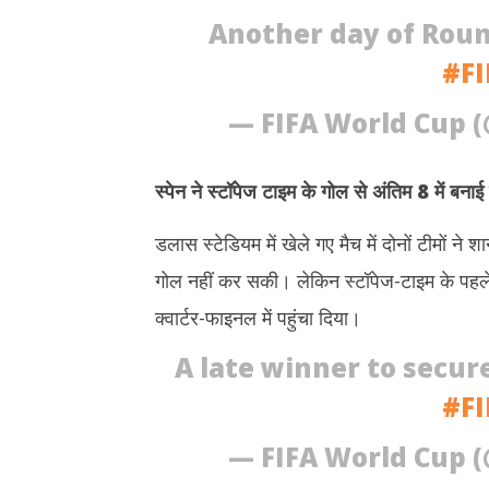
FIFA विश्व कप 2026 : स्पेन के हाथों पुर्तगाल की
बांग्लादेश न
Another day of Round
हार से टूटा रोनाल्डो का सपना, बेल्जियम ने सह
अधिक डीजल 
मेजबान अमेरिका को बाहर किया
July
#F
July
7,
7,
2026
— FIFA World Cup 
2026
स्पेन ने स्टॉपेज टाइम के गोल से अंतिम 8 में बना
डलास स्टेडियम में खेले गए मैच में दोनों टीमों
गोल नहीं कर सकी। लेकिन स्टॉपेज-टाइम के पहले 
क्वार्टर-फाइनल में पहुंचा दिया।
A late winner to secure
#F
— FIFA World Cup 