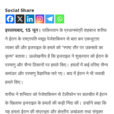
Social Share
इस्लामाबाद, 15 जून।
पाकिस्तान के प्रधानमंत्री शहबाज शरीफ
ने ईरान के राष्ट्रपति मसूद पेजेशकियन से बात कर एकजुटता
व्यक्त की और इजराइल के हमले को ‘‘स्पष्ट तौर पर उकसावे का
कृत्य’’ बताया। उल्लेखनीय है कि इजराइल ने शुक्रवार को ईरान के
परमाणु और सैन्य ठिकानों पर हमले किए। हमलों में कई वरिष्ठ सैन्य
NOW VIEWING
कमांडर और परमाणु वैज्ञानिक मारे गए। बाद में ईरान ने भी जवाबी
पीएम शहबाज शरीफ का एलान – ईरान के साथ एकजुटता से खड़ा है पाकिस्तान
टीडी
हमले किए।
नहीं
June
Ju
15,
शरीफ ने शनिवार को पेजेशकियन से टेलीफोन पर बातचीत में ईरान
15
2025
के खिलाफ इजराइल के हमलों की कड़ी निंदा की। उन्होंने कहा कि
20
यह हमला ईरान की संप्रभुता और क्षेत्रीय अखंडता तथा संयुक्त