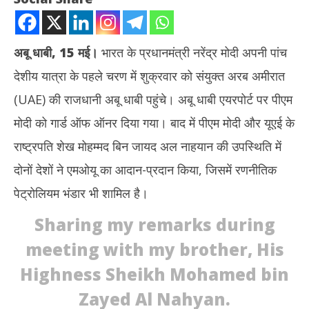
अबू धाबी, 15 मई।
भारत के प्रधानमंत्री नरेंद्र मोदी अपनी पांच
देशीय यात्रा के पहले चरण में शुक्रवार को संयुक्त अरब अमीरात
(UAE) की राजधानी अबू धाबी पहुंचे। अबू धाबी एयरपोर्ट पर पीएम
मोदी को गार्ड ऑफ ऑनर दिया गया। बाद में पीएम मोदी और यूएई के
राष्ट्रपति शेख मोहम्मद बिन जायद अल नाहयान की उपस्थिति में
NOW VIEWING
दोनों देशों ने एमओयू का आदान-प्रदान किया, जिसमें रणनीतिक
पीएम मोदी ने यूएई पर हमले की कड़ी निंदा की, बोले- शांति बहाली में हर सहयोग को
टीडी
पेट्रोलियम भंडार भी शामिल है।
भारत तैयार
नहीं
May
Ma
Sharing my remarks during
15,
15
meeting with my brother, His
2026
20
Highness Sheikh Mohamed bin
Zayed Al Nahyan.