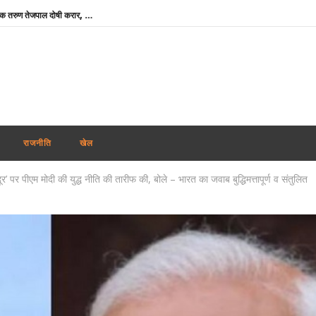
रेप कांड : तहलका मैगज़ीन के पूर्व सम्पादक तरुण तेजपाल दोषी करार, बॉम्बे हाई कोर्ट ने सुनाई 10 साल की सजा
शेयर बाजार में मिला-जुला रुख, सेंसेक्स 374 अंक चढ़ा, निफ्टी में 11 अंकों की मामूली बढ़त
‘विकसित भारत’ विजन को आगे बढ़ाने में प्रादेशिक सेना का योगदान महत्वपूर्ण : राजनाथ सिंह
मोदी कैबिनेट ने GOBARdhan योजना को दी मंजूरी : गोबर व जैविक कचरे से बनेगी स्वच्छ ऊर्जा
राहुल गांधी के प्रयागराज कार्यक्रम पर सियासत तेज, बुकिंग रद्द होने पर बोली कांग्रेस- सरकार डरी हुई है
Uttarakhand Rain Alert: किन्नौर में भूस्खलन से NH-5 बंद, बद्रीनाथ हाईवे समेत कई सड़कें प्रभावित
राजनीति
खेल
गुजरात सरकार का बड़ा फैसला : पंचायत ऑडिट के बाद अब अनिवार्य होगी ‘एग्जिट कॉन्फ्रेंस’, भ्रष्टाचार पर लगेगी लगाम
र’ पर पीएम मोदी की युद्ध नीति की तारीफ की, बोले – भारत का जवाब बुद्धिमत्तापूर्ण व संतुलित
कांवड़ यात्रा पर मौलाना साजिद रशीदी का विवादित बयान, कहा- उपद्रव करने वाले शिवभक्त नहीं, आतंकवादी हैं
केयरगिवर्स पर नीति आयोग की रिपोर्ट, कहा- भारत बन सकता है वैश्विक देखभाल सेवाओं का हब
अभिजीत दिपके ने लॉन्च किया नया अभियान ‘क्या बोलती पब्लिक’, बोले – शिक्षा कमाई का जरिया नहीं