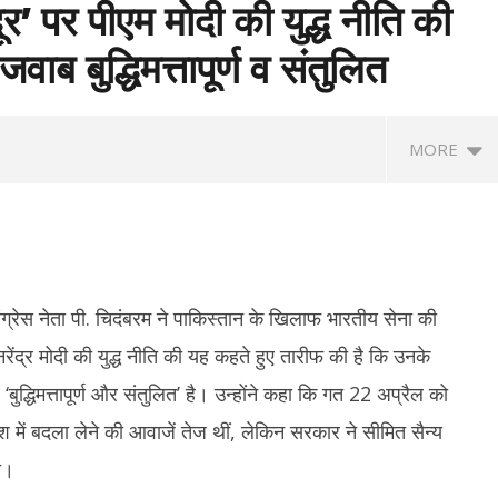
र’ पर पीएम मोदी की युद्ध नीति की
ाब बुद्धिमत्तापूर्ण व संतुलित
MORE
 कांग्रेस नेता पी. चिदंबरम ने पाकिस्तान के खिलाफ भारतीय सेना की
रेंद्र मोदी की युद्ध नीति की यह कहते हुए तारीफ की है कि उनके
 ‘बुद्धिमत्तापूर्ण और संतुलित’ है। उन्होंने कहा कि गत 22 अप्रैल को
 ने लॉन्च किया नया अभियान ‘क्या
रेप कांड : तहलका मैगज़ीन के पूर्व सम्पादक तरुण
शेय
श में बदला लेने की आवाजें तेज थीं, लेकिन सरकार ने सीमित सैन्य
’, बोले - शिक्षा कमाई का जरिया नहीं
तेजपाल दोषी करार, बॉम्बे हाई कोर्ट ने सुनाई 10
चढ़
साल की सजा
ा।
M
May
1