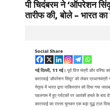
पी चिदंबरम ने ‘ऑपरेशन सिंदू
तारीफ की, बोले – भारत का जव
Social Share
नई दिल्ली, 11 मई।
पूर्व वित्त मंत्री और वरिष्ठ
काररवाई ‘ऑपरेशन सिंदूर’ को लेकर प्रधानमंत्री न
NOW VIEWING
नेतृत्व में भारत द्वारा पाकिस्तान को दिया गया जवाब
पी चिदंबरम ने ‘ऑपरेशन सिंदूर’ पर पीएम मोदी की
अभिजीत दिपके
पहलगाम में हुए पर्यटकों पर आतंकी हमले के बाद दे
युद्ध नीति की तारीफ की, बोले – भारत का जवाब
बोलती पब्लिक
बुद्धिमत्तापूर्ण व संतुलित
काररवाई का रास्ता चुनकर एक बड़ा युद्ध टाल दिय
May
May
11,