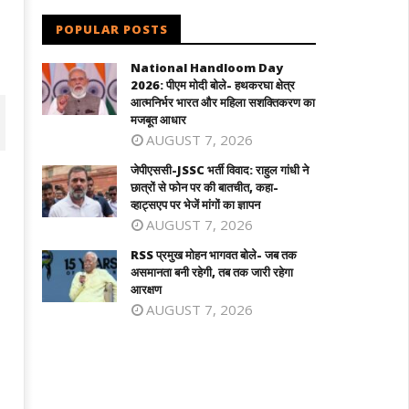
POPULAR POSTS
National Handloom Day
2026: पीएम मोदी बोले- हथकरघा क्षेत्र
आत्मनिर्भर भारत और महिला सशक्तिकरण का
मजबूत आधार
AUGUST 7, 2026
जेपीएससी-JSSC भर्ती विवाद: राहुल गांधी ने
छात्रों से फोन पर की बातचीत, कहा-
व्हाट्सएप पर भेजें मांगों का ज्ञापन
AUGUST 7, 2026
RSS प्रमुख मोहन भागवत बोले- जब तक
असमानता बनी रहेगी, तब तक जारी रहेगा
आरक्षण
AUGUST 7, 2026
बई में होगा महिला टी20 एशिया कप : ACC ने
RSS प्रमुख मोहन भागवत बोले- जब तक
री किया कार्यक्रम, 5 सितम्बर को भारत-पाक
असमानता बनी रहेगी, तब तक जारी रहेगा आरक्षण
 टक्कर
August
ugust
19,