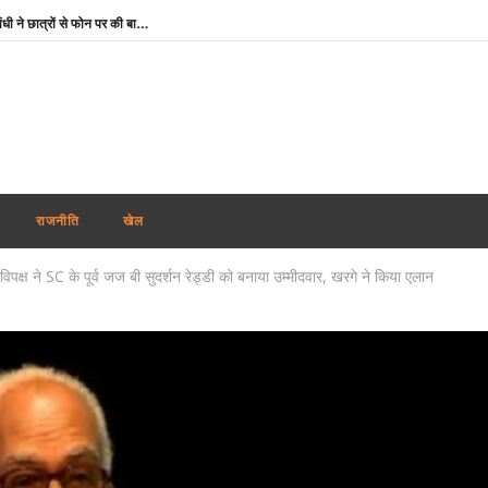
जेपीएससी-JSSC भर्ती विवाद: राहुल गांधी ने छात्रों से फोन पर की बातचीत, कहा- व्हाट्सएप पर भेजें मांगों का ज्ञापन
दुबई में होगा महिला टी20 एशिया कप : ACC ने जारी किया कार्यक्रम, 5 सितम्बर को भारत-पाक की टक्कर
RSS प्रमुख मोहन भागवत बोले- जब तक असमानता बनी रहेगी, तब तक जारी रहेगा आरक्षण
तमिलनाडु में विजय सरकार का पहला बजट : शादी पर लड़की को सोने का सिक्का, जन्म पर बच्चे को सोने की अंगूठी
माफिया अतीक अहमद के छोटे बेटे अबान की सड़क दुर्घटना में मौत, छोटे भाई का शव देख बिलख पड़ा अहजम
उमशंकर सिंह के निधन से दुखी बसपा प्रमुख मायावती बोलीं- ‘वह मुझे अपनी सगी बहन मानते थे, कभी नहीं किया विश्वासघात’
राजनीति
खेल
अभिजीत दिपके ने लॉन्च किया नया अभियान ‘क्या बोलती पब्लिक’, बोले – शिक्षा कमाई का जरिया नहीं
विपक्ष ने SC के पूर्व जज बी सुदर्शन रेड्डी को बनाया उम्मीदवार, खरगे ने किया एलान
रेप कांड : तहलका मैगज़ीन के पूर्व सम्पादक तरुण तेजपाल दोषी करार, बॉम्बे हाई कोर्ट ने सुनाई 10 साल की सजा
शेयर बाजार में मिला-जुला रुख, सेंसेक्स 374 अंक चढ़ा, निफ्टी में 11 अंकों की मामूली बढ़त
National Handloom Day 2026: पीएम मोदी बोले- हथकरघा क्षेत्र आत्मनिर्भर भारत और महिला सशक्तिकरण का मजबूत आधार