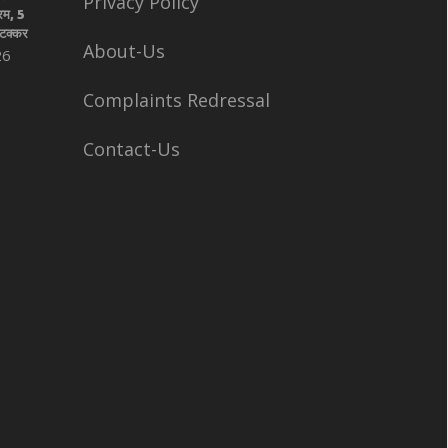
Privacy Policy
रम, 5
 टक्कर
About-Us
26
Complaints Redressal
Contact-Us