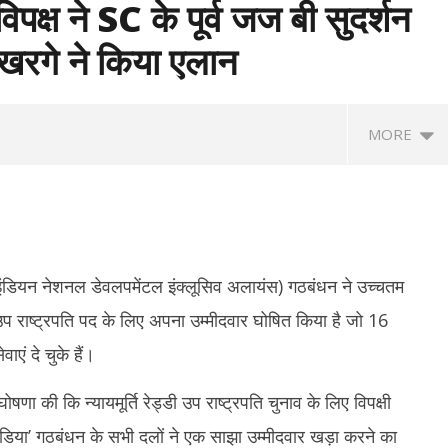
िपक्ष ने SC के पूर्व जज बी सुदर्शन
 खरगे ने किया एलान
MORE
’ (इंडियन नेशनल डेवलपमेंटल इंक्लूसिव अलायंस) गठबंधन ने उच्चतम
को उप राष्ट्रपति पद के लिए अपना उम्मीदवार घोषित किया है जो 16
एं दे चुके हैं।
l Handloom Day 2026:
जेपीएससी-JSSC भर्ती विवाद: राहुल गांधी ने छात्रों
दु
ले- हथकरघा क्षेत्र आत्मनिर्भर भारत
से फोन पर की बातचीत, कहा- व्हाट्सएप पर भेजें
जा
ोषणा की कि न्यायमूर्ति रेड्डी उप राष्ट्रपति चुनाव के लिए विपक्षी
शक्तिकरण का मजबूत आधार
मांगों का ज्ञापन
की
‘ ‘इंडिया’ गठबंधन के सभी दलों ने एक साझा उम्मीदवार खड़ा करने का
August
A