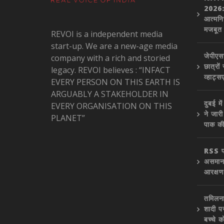
2026: 
आत्मनि
मजबूत
REVOI is a independent media
start-up. We are a new-age media
जेपीएस
company with a rich and storied
छात्रो
legacy. REVOI believes : “INFACT
व्हाट्स
EVERY PERSON ON THIS EARTH IS
ARGUABLY A STAKEHOLDER IN
दुबई म
EVERY ORGANISATION ON THIS
ने जार
PLANET”
पाक क
RSS प
असमानत
आरक्षण
तमिलना
शादी प
बच्चे क