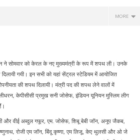
MORE
न ने सोमवार को केरल के नए मुख्यमंत्री के रूप में शपथ ली। उनके
दिलायी गयी। इन सभी को यहां सेंट्रल स्टेडियम में आयोजित
े गोपनीयता की शपथ दिलायी। मंत्री पद की शपथ लेने वालों में
anath Tagore Death
Maharashtra News: आतंकवाद पर
दि
मुरलीधरन, केपीसीसी प्रमुख सनी जोसेफ, इंडियन यूनियन मुस्लिम लीग
: राष्ट्रपति नहीं, नेताओं ने दी
महाराष्ट्र सरकार का बड़ा एक्शन, 114 कट्टरपंथी
सुह
 ओम बिड़ला से योगी तक ने किया नमन
प्रकाशनों पर लगाया प्रतिबंध
अग
ैं।
May
M
18,
1
ी और वीई अब्दुल गफूर, एम. जोसेफ, शिबू बेबी जॉन, अनूप जैकब,
2026
2
ष्णुनाथ, रोजी एम जॉन, बिंदू कृष्णा, एम लिजू, केए थुलसी और ओ जे