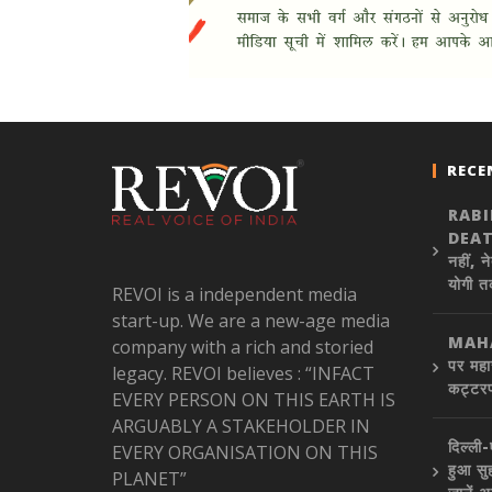
RECE
RAB
DEATH
नहीं, न
योगी त
REVOI is a independent media
start-up. We are a new-age media
MAHA
company with a rich and storied
पर महा
legacy. REVOI believes : “INFACT
कट्टरप
EVERY PERSON ON THIS EARTH IS
ARGUABLY A STAKEHOLDER IN
दिल्ली
EVERY ORGANISATION ON THIS
हुआ सु
PLANET”