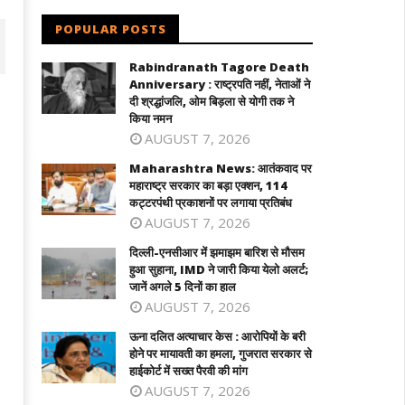
POPULAR POSTS
Rabindranath Tagore Death
Anniversary : राष्ट्रपति नहीं, नेताओं ने
दी श्रद्धांजलि, ओम बिड़ला से योगी तक ने
किया नमन
AUGUST 7, 2026
Maharashtra News: आतंकवाद पर
महाराष्ट्र सरकार का बड़ा एक्शन, 114
कट्टरपंथी प्रकाशनों पर लगाया प्रतिबंध
AUGUST 7, 2026
दिल्ली-एनसीआर में झमाझम बारिश से मौसम
ल्ली-एनसीआर में झमाझम बारिश से मौसम हुआ
ऊना दलित अत्याचार केस : आरोपियों के बरी होने
हुआ सुहाना, IMD ने जारी किया येलो अलर्ट;
ाना, IMD ने जारी किया येलो अलर्ट; जानें
पर मायावती का हमला, गुजरात सरकार से हाईकोर
जानें अगले 5 दिनों का हाल
ले 5 दिनों का हाल
में सख्त पैरवी की मांग
AUGUST 7, 2026
ay
May
ऊना दलित अत्याचार केस : आरोपियों के बरी
8,
18,
होने पर मायावती का हमला, गुजरात सरकार से
026
2026
हाईकोर्ट में सख्त पैरवी की मांग
AUGUST 7, 2026