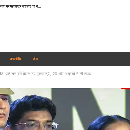
Maharashtra News: आतंकवाद पर महाराष्ट्र सरकार का बड़ा एक्शन, 114 कट्टरपंथी प्रकाशनों पर लगाया प्रतिबंध
दिल्ली-एनसीआर में झमाझम बारिश से मौसम हुआ सुहाना, IMD ने जारी किया येलो अलर्ट; जानें अगले 5 दिनों का हाल
ऊना दलित अत्याचार केस : आरोपियों के बरी होने पर मायावती का हमला, गुजरात सरकार से हाईकोर्ट में सख्त पैरवी की मांग
मोहन भागवत के जेन-जी बयान का भाजपा सांसदों ने किया समर्थन, बोले- युवा विपक्ष के बहकावे में नहीं आएगा
Aban Ahmed : प्रयागराज पहुंचा अबान का शव, अतीक-अशरफ और असद की कब्र के पास होगा सुपुर्द-ए-खाक
Share Market Today: गिरावट के साथ खुला शेयर बाजार, सेंसेक्स 267 अंक टूटा, निफ्टी 24,600 के नीचे
राजनीति
खेल
JPSC-JSSC Protest: 14वें दिन भी जारी छात्रों का आंदोलन, भूख हड़ताल पर अड़े अभ्यर्थी; पेपर लीक जांच की मांग तेज
ीशन बने केरल नए मुख्यमंत्री, 20 और मंत्रियों ने ली शपथ
JPSC Exam Scam : मुख्य आरोपी के ससुर से सीआईडी की पूछताछ, करोड़ों की संपत्तियां जांच के दायरे में
Instagram CSEAM: इंस्टाग्राम पर बच्चों के यौन शोषण से जुड़े 50 से अधिक मामलों पर NHRC सख्त, Meta को नोटिस
Rabindranath Tagore Death Anniversary : राष्ट्रपति नहीं, नेताओं ने दी श्रद्धांजलि, ओम बिड़ला से योगी तक ने किया नमन