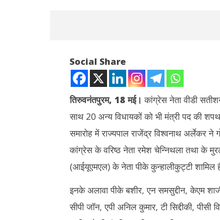
Social Share
तिरुवनंतपुरम, 18 मई।
कांग्रेस नेता वीडी सतीश
साथ 20 अन्य विधायकों को भी मंत्री पद की शपथ 
NOW VIEWING
समारोह में राज्यपाल राजेंद्र विश्वनाथ अर्लेकर न
Oath Ceremony : वीडी सतीशन बने केरल
Rabindr
कांग्रेस के वरिष्ठ नेता रमेश चेन्निथला तथा के 
नए मुख्यमंत्री, 20 और मंत्रियों ने ली शपथ
Anniversary 
श्रद्धांजलि,
(आईयूएमएल) के नेता पीके कुन्हालीकुट्टी शामिल ह
May
May
18,
18,
2026
इनके अलावा पीके बशीर, एन समसुद्दीन, केएम शाज
2026
सीपी जॉन, एपी अनिल कुमार, टी सिद्दीकी, पीसी वि