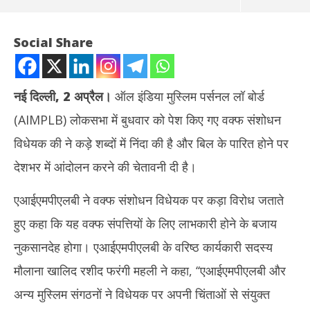
Social Share
नई दिल्ली, 2 अप्रैल।
ऑल इंडिया मुस्लिम पर्सनल लॉ बोर्ड
(AIMPLB) लोकसभा में बुधवार को पेश किए गए वक्फ संशोधन
विधेयक की ने कड़े शब्दों में निंदा की है और बिल के पारित होने पर
देशभर में आंदोलन करने की चेतावनी दी है।
एआईएमपीएलबी ने वक्फ संशोधन विधेयक पर कड़ा विरोध जताते
NOW VIEWING
हुए कहा कि यह वक्फ संपत्तियों के लिए लाभकारी होने के बजाय
मुस्लिम पर्सनल लॉ बोर्ड ने दी धमकी – वक्फ बिल के पास होने पर होगा देशव्यापी
टीडी
नुकसानदेह होगा। एआईएमपीएलबी के वरिष्ठ कार्यकारी सदस्य
आंदोलन
नहीं
April
Apr
मौलाना खालिद रशीद फरंगी महली ने कहा, ‘‘एआईएमपीएलबी और
2,
2,
अन्य मुस्लिम संगठनों ने विधेयक पर अपनी चिंताओं से संयुक्त
2025
20