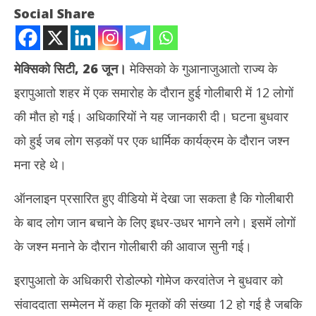
Social Share
मेक्सिको सिटी, 26 जून।
मेक्सिको के गुआनाजुआतो राज्य के
इरापुआतो शहर में एक समारोह के दौरान हुई गोलीबारी में 12 लोगों
की मौत हो गई। अधिकारियों ने यह जानकारी दी। घटना बुधवार
को हुई जब लोग सड़कों पर एक धार्मिक कार्यक्रम के दौरान जश्न
मना रहे थे।
NOW VIEWING
ऑनलाइन प्रसारित हुए वीडियो में देखा जा सकता है कि गोलीबारी
मेक्सिको: गुआनाजुआतो के इरापुआतो में जश्न के दौरान हमला, गोलीबारी में 12
अभिज
के बाद लोग जान बचाने के लिए इधर-उधर भागने लगे। इसमें लोगों
लोगों की मौत
कमाई
June
Ju
के जश्न मनाने के दौरान गोलीबारी की आवाज सुनी गई।
26,
26
2025
20
इरापुआतो के अधिकारी रोडोल्फो गोमेज करवांतेज ने बुधवार को
संवाददाता सम्मेलन में कहा कि मृतकों की संख्या 12 हो गई है जबकि