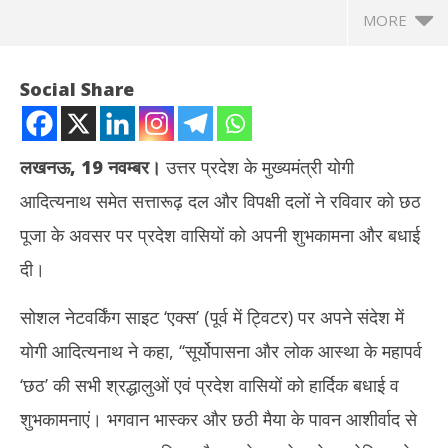
MORE
Social Share
लखनऊ, 19 नवम्बर।
उत्तर प्रदेश के मुख्यमंत्री योगी
आदित्यनाथ समेत सत्तारूढ़ दल और विपक्षी दलों ने रविवार को छठ
पूजा के अवसर पर प्रदेश वासियों को अपनी शुभकामना और बधाई
दी।
सोशल नेटवर्किंग साइट ‘एक्‍स’ (पूर्व में ट्विटर) पर अपने संदेश में
NOW VIEWING
योगी आदित्‍यनाथ ने कहा, ‘‘सूर्योपासना और लोक आस्था के महापर्व
Chhath festival 2023 : यूपी के सीएम योगी समेत कई प्रमुख नेताओं ने
अमेर
‘छठ’ की सभी श्रद्धालुओं एवं प्रदेश वासियों को हार्दिक बधाई व
दी बधाई और शुभकामनाएं
TPS 
November
No
शुभकामनाएं। भगवान भास्कर और छठी मैया के पावन आशीर्वाद से
19, 2023
19