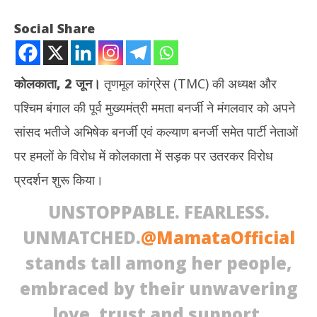
Social Share
कोलकाता,
2 जून।
तृणमूल कांग्रेस (TMC) की अध्यक्ष और
पश्चिम बंगाल की पूर्व मुख्यमंत्री ममता बनर्जी ने मंगलवार को अपने
सांसद भतीजे अभिषेक बनर्जी एवं कल्याण बनर्जी समेत पार्टी नेताओं
पर हमलों के विरोध में कोलकाता में सड़क पर उतरकर विरोध
प्रदर्शन शुरू किया।
NOW VIEWING
UNSTOPPABLE. FEARLESS.
TMC नेताओं पर हमलों के खिलाफ ममता बनर्जी की अगुआई में विरोध प्रदर्शन
राघव
UNMATCHED.
@MamataOfficial
June
Ju
2,
2,
stands tall among her people,
2026
20
embraced by their unwavering
love, trust and support.